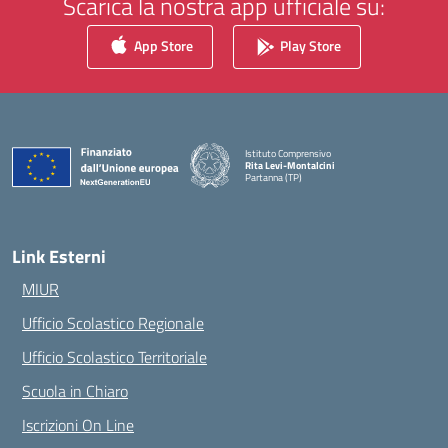
Scarica la nostra app ufficiale su:
App Store
Play Store
Istituto Comprensivo
Rita Levi-Montalcini
Partanna (TP)
— Visita la pagina iniziale della scuola
Link Esterni
MIUR
Ufficio Scolastico Regionale
Ufficio Scolastico Territoriale
Scuola in Chiaro
Iscrizioni On Line