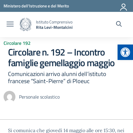
Vai ai contenuti
Vai al menu di navigazione
Vai al footer
Ministero dell'Istruzione e del Merito
Istituto Comprensivo
Rita Levi-Montalcini
Circolare 192
Apr
Circolare n. 192 – Incontro
famiglie gemellaggio maggio
Comunicazioni arrivo alunni dell’istituto
francese “Saint-Pierre” di Ploeuc
Personale scolastico
Si comunica che giovedì 14 maggio alle ore 15:30, nei