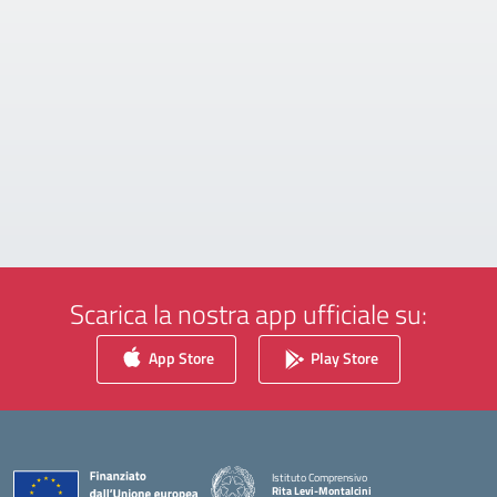
Scarica la nostra app ufficiale su:
App Store
Play Store
Istituto Comprensivo
Rita Levi-Montalcini