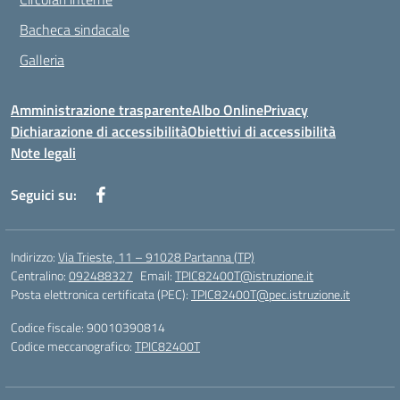
Bacheca sindacale
Galleria
Amministrazione trasparente
Albo Online
Privacy
Dichiarazione di accessibilità
Obiettivi di accessibilità
Note legali
Seguici su:
Indirizzo:
Via Trieste, 11 – 91028 Partanna (TP)
Centralino:
092488327
Email:
TPIC82400T@istruzione.it
Posta elettronica certificata (PEC):
TPIC82400T@pec.istruzione.it
Codice fiscale: 90010390814
Codice meccanografico:
TPIC82400T