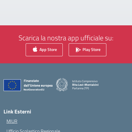
Scarica la nostra app ufficiale su:
App Store
Play Store
Istituto Comprensivo
Rita Levi-Montalcini
Partanna (TP)
— Visita la pagina iniziale della scuola
Link Esterni
MIUR
Ufficio Scolastico Regionale