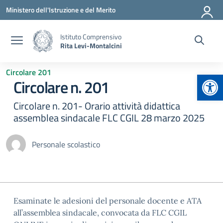
Vai ai contenuti
Vai al menu di navigazione
Vai al footer
Ministero dell'Istruzione e del Merito
Istituto Comprensivo
Rita Levi-Montalcini
Circolare 201
Apr
Circolare n. 201
Circolare n. 201- Orario attività didattica
assemblea sindacale FLC CGIL 28 marzo 2025
Personale scolastico
Esaminate le adesioni del personale docente e ATA
all’assemblea sindacale, convocata da FLC CGIL