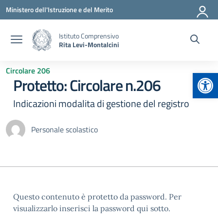
Vai ai contenuti
Vai al menu di navigazione
Vai al footer
Ministero dell'Istruzione e del Merito
Istituto Comprensivo
Rita Levi-Montalcini
Circolare 206
Apr
Protetto: Circolare n.206
Indicazioni modalita di gestione del registro
Personale scolastico
Questo contenuto è protetto da password. Per
visualizzarlo inserisci la password qui sotto.