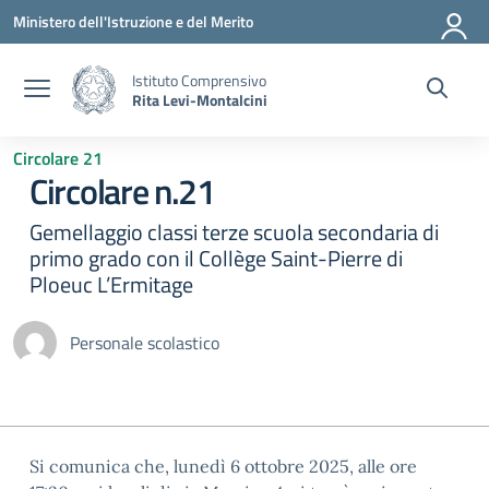
Vai ai contenuti
Vai al menu di navigazione
Vai al footer
Ministero dell'Istruzione e del Merito
Istituto Comprensivo
Rita Levi-Montalcini
Circolare 21
Circolare n.21
Gemellaggio classi terze scuola secondaria di
primo grado con il Collège Saint-Pierre di
Ploeuc L’Ermitage
Personale scolastico
Si comunica che, lunedì 6 ottobre 2025, alle ore