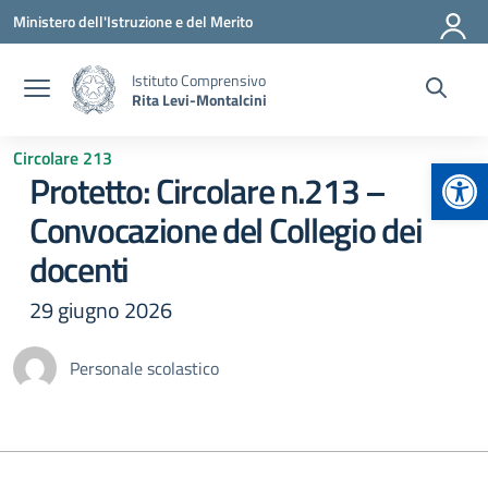
Vai ai contenuti
Vai al menu di navigazione
Vai al footer
Ministero dell'Istruzione e del Merito
Istituto Comprensivo
Rita Levi-Montalcini
Circolare 213
Apr
Protetto: Circolare n.213 –
Convocazione del Collegio dei
docenti
29 giugno 2026
Personale scolastico