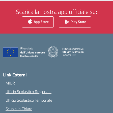
Scarica la nostra app ufficiale su:
App Store
Play Store
Istituto Comprensivo
Rita Levi-Montalcini
Partanna (TP)
— Visita la pagina iniziale della scuola
Link Esterni
MIUR
Ufficio Scolastico Regionale
Ufficio Scolastico Territoriale
Scuola in Chiaro