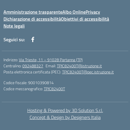
Amministrazione trasparente
Albo Online
Privacy
Dichiarazione di accessibilità
Obiettivi di accessibilità
Note legali
Seguici su:
Indirizzo:
Via Trieste, 11 – 91028 Partanna (TP)
Centralino:
092488327
Email:
TPIC82400T@istruzione.it
Posta elettronica certificata (PEC):
TPIC82400T@pec.istruzione.it
Codice fiscale: 90010390814
Codice meccanografico:
TPIC82400T
Hosting & Powered by 3D Solution S.r.l.
Concept & Design by Designers Italia