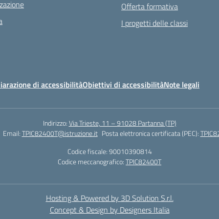
zazione
Offerta formativa
a
I progetti delle classi
iarazione di accessibilità
Obiettivi di accessibilità
Note legali
Indirizzo:
Via Trieste, 11 – 91028 Partanna (TP)
Email:
TPIC82400T@istruzione.it
Posta elettronica certificata (PEC):
TPIC82
Codice fiscale: 90010390814
Codice meccanografico:
TPIC82400T
Hosting & Powered by 3D Solution S.r.l.
Concept & Design by Designers Italia