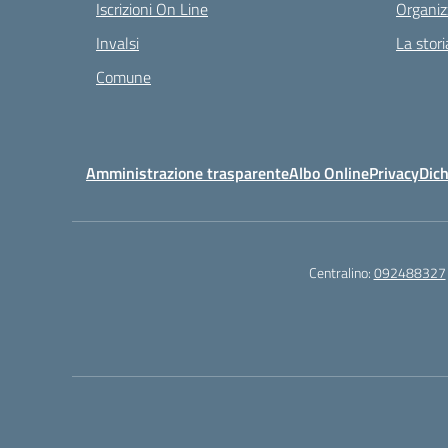
Iscrizioni On Line
Organiz
Invalsi
La stori
Comune
Amministrazione trasparente
Albo Online
Privacy
Dich
Centralino:
092488327