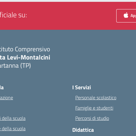
iciale su:
App
tituto Comprensivo
ta Levi-Montalcini
rtanna (TP)
Visita la pagina iniziale della scuola
la
I Servizi
azione
Personale scolastico
Famiglie e studenti
 della scuola
Percorsi di studio
 della scuola
Didattica