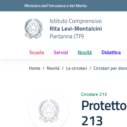
Vai ai contenuti
Vai al menu di navigazione
Vai al footer
Ministero dell'Istruzione e del Merito
Istituto Comprensivo
Rita Levi-Montalcini
Partanna (TP)
Scuola
Servizi
Novità
Didattica
Home
Novità
Le circolari
Circolari per doc
Circolare 213
Protetto:
213