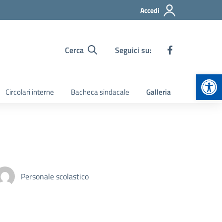
Accedi
Cerca
Seguici su:
Apr
Circolari interne
Bacheca sindacale
Galleria
Personale scolastico