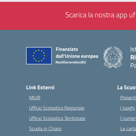
Scarica la nostra app uff
Is
Ri
Pa
— 
Link Esterni
La Scuo
MIUR
Present
Ufficio Scolastico Regionale
I luoghi
Ufficio Scolastico Territoriale
I numeri
Scuola in Chiaro
Le carte