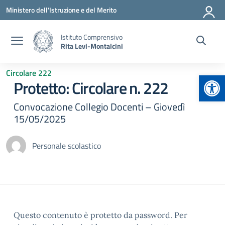
Vai ai contenuti
Vai al menu di navigazione
Vai al footer
Ministero dell'Istruzione e del Merito
Istituto Comprensivo
Rita Levi-Montalcini
Circolare 222
Apr
Protetto: Circolare n. 222
Convocazione Collegio Docenti – Giovedì
15/05/2025
Personale scolastico
Questo contenuto è protetto da password. Per