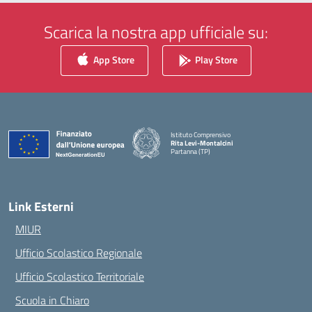
Scarica la nostra app ufficiale su:
App Store
Play Store
Istituto Comprensivo
Rita Levi-Montalcini
Partanna (TP)
— Visita la pagina iniziale della scuola
Link Esterni
MIUR
Ufficio Scolastico Regionale
Ufficio Scolastico Territoriale
Scuola in Chiaro