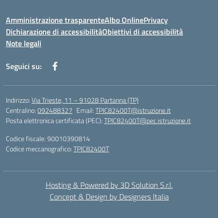
Amministrazione trasparente
Albo Online
Privacy
Dichiarazione di accessibilità
Obiettivi di accessibilità
Note legali
Seguici su:
Indirizzo:
Via Trieste, 11 – 91028 Partanna (TP)
Centralino:
092488327
Email:
TPIC82400T@istruzione.it
Posta elettronica certificata (PEC):
TPIC82400T@pec.istruzione.it
Codice fiscale: 90010390814
Codice meccanografico:
TPIC82400T
Hosting & Powered by 3D Solution S.r.l.
Concept & Design by Designers Italia