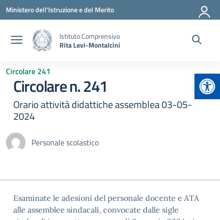
Vai ai contenuti
Vai al menu di navigazione
Vai al footer
Ministero dell'Istruzione e del Merito
Istituto Comprensivo
Rita Levi-Montalcini
Circolare 241
Apr
Circolare n. 241
Orario attività didattiche assemblea 03-05-
2024
Personale scolastico
Esaminate le adesioni del personale docente e ATA
alle assemblee sindacali, convocate dalle sigle