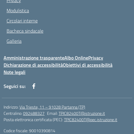
Privacy
Modulistica
Circolari interne
Bacheca sindacale
Galleria
Amministrazione trasparente
Albo Online
Privacy
Dichiarazione di accessibilità
Obiettivi di accessibilità
Note legali
Seguici su:
Indirizzo:
Via Trieste, 11 – 91028 Partanna (TP)
Centralino:
092488327
Email:
TPIC82400T@istruzione.it
Posta elettronica certificata (PEC):
TPIC82400T@pec.istruzione.it
Codice fiscale: 90010390814