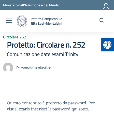
Vai ai contenuti
Vai al menu di navigazione
Vai al footer
Ministero dell'Istruzione e del Merito
Istituto Comprensivo
Rita Levi-Montalcini
Circolare 252
Apr
Protetto: Circolare n. 252
Comunicazione date esami Trinity
Personale scolastico
Questo contenuto è protetto da password. Per
visualizzarlo inserisci la password qui sotto.