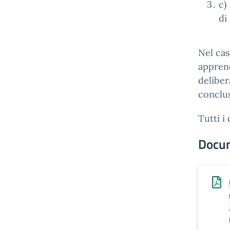
c)
di
Nel cas
apprend
deliber
conclus
Tutti i
Docu