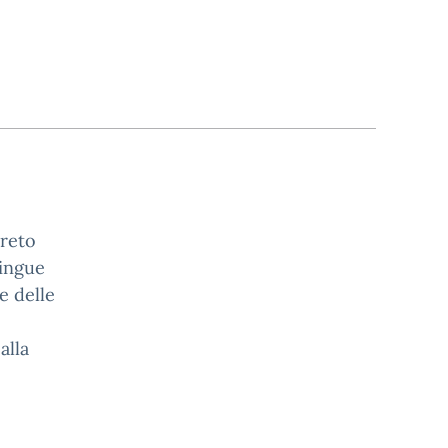
creto
lingue
ne delle
alla