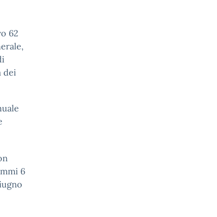
vo 62
nerale,
di
 dei
nuale
e
on
commi 6
giugno