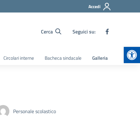
Accedi
Cerca
Seguici su:
Apr
Circolari interne
Bacheca sindacale
Galleria
Personale scolastico