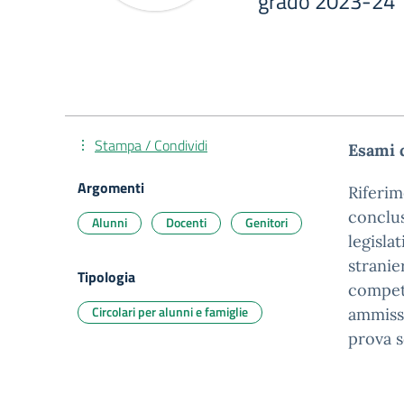
grado 2023-24
Stampa / Condividi
Esami d
Argomenti
Riferim
conclus
Alunni
Docenti
Genitori
legislat
stranier
Tipologia
compete
Circolari per alunni e famiglie
ammissi
prova s