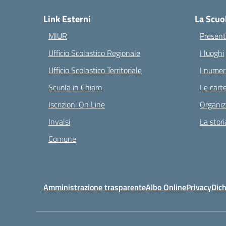
Link Esterni
La Scuo
MIUR
Present
Ufficio Scolastico Regionale
I luoghi
Ufficio Scolastico Territoriale
I numeri
Scuola in Chiaro
Le carte
Iscrizioni On Line
Organiz
Invalsi
La stori
Comune
Amministrazione trasparente
Albo Online
Privacy
Dich