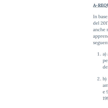
A-REQ
In base
del 201
anche n
apprend
seguent
a)
pe
de
b)
am
e 
19