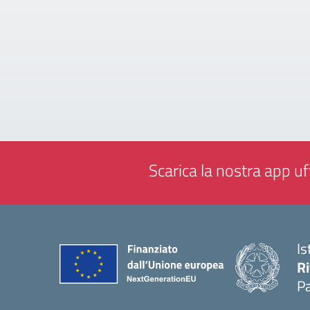
Scarica la nostra app uff
Is
Ri
Pa
— 