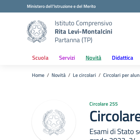
Vai ai contenuti
Vai al menu di navigazione
Vai al footer
Ministero dell'Istruzione e del Merito
Istituto Comprensivo
Rita Levi-Montalcini
Partanna (TP)
Scuola
Servizi
Novità
Didattica
Home
Novità
Le circolari
Circolari per alun
Circolare 255
Circolar
Esami di Stato s