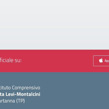
iciale su:
App
tituto Comprensivo
ta Levi-Montalcini
rtanna (TP)
Visita la pagina iniziale della scuola