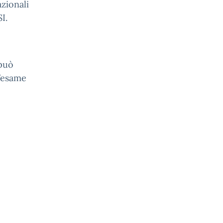
azionali
I.
 può
l’esame