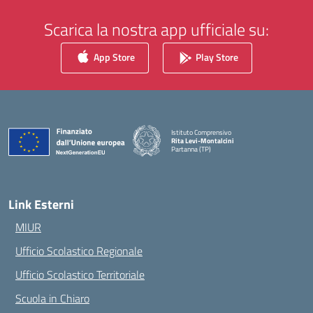
Scarica la nostra app ufficiale su:
App Store
Play Store
Istituto Comprensivo
Rita Levi-Montalcini
Partanna (TP)
— Visita la pagina iniziale della scuola
Link Esterni
MIUR
Ufficio Scolastico Regionale
Ufficio Scolastico Territoriale
Scuola in Chiaro