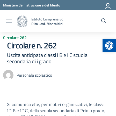
Vai ai contenuti
Vai al menu di navigazione
Vai al footer
Ministero dell'Istruzione e del Merito
Istituto Comprensivo
Rita Levi-Montalcini
Circolare 262
Apr
Circolare n. 262
Uscita anticipata classi I B e I C scuola
secondaria di i grado
Personale scolastico
Si comunica che, per motivi organizzativi, le classi
1^ B e 1^C, della scuola secondaria di Primo grado,