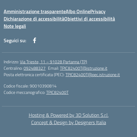
Amministrazione trasparente
Albo Online
Privacy
Dichiarazione di accessibilità
Obiettivi di accessibilità
Note legali
Seguici su:
Indirizzo:
Via Trieste, 11 – 91028 Partanna (TP)
Centralino:
092488327
Email:
TPIC82400T@istruzione.it
Posta elettronica certificata (PEC):
TPIC82400T@pec.istruzione.it
Codice fiscale: 90010390814
Codice meccanografico:
TPIC82400T
Hosting & Powered by 3D Solution S.r.l.
Concept & Design by Designers Italia