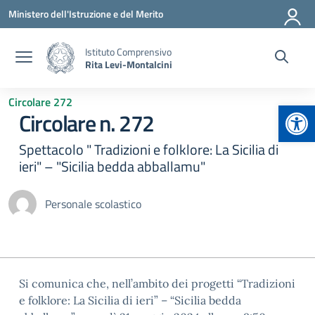
Vai ai contenuti
Vai al menu di navigazione
Vai al footer
Ministero dell'Istruzione e del Merito
Istituto Comprensivo
Rita Levi-Montalcini
Circolare 272
Apr
Circolare n. 272
Spettacolo " Tradizioni e folklore: La Sicilia di
ieri" – "Sicilia bedda abballamu"
Personale scolastico
Si comunica che, nell’ambito dei progetti “Tradizioni
e folklore: La Sicilia di ieri” – “Sicilia bedda