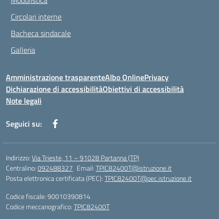
Modulistica
Circolari interne
Bacheca sindacale
Galleria
Amministrazione trasparente
Albo Online
Privacy
Dichiarazione di accessibilità
Obiettivi di accessibilità
Note legali
Seguici su:
Indirizzo:
Via Trieste, 11 – 91028 Partanna (TP)
Centralino:
092488327
Email:
TPIC82400T@istruzione.it
Posta elettronica certificata (PEC):
TPIC82400T@pec.istruzione.it
Codice fiscale: 90010390814
Codice meccanografico:
TPIC82400T