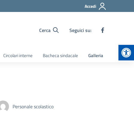
Accedi
Cerca
Seguici su:
Apr
Circolari interne
Bacheca sindacale
Galleria
Personale scolastico