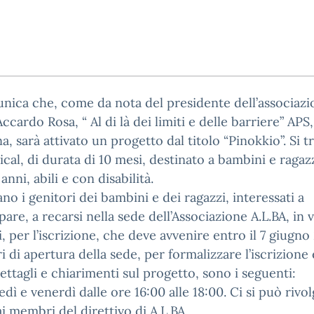
nica che, come da nota del presidente dell’associaz
Accardo Rosa, “ Al di là dei limiti e delle barriere” APS,
a, sarà attivato un progetto dal titolo “Pinokkio”. Si tr
cal, di durata di 10 mesi, destinato a bambini e ragazz
 anni, abili e con disabilità.
tano i genitori dei bambini e dei ragazzi, interessati a
pare, a recarsi nella sede dell’Associazione A.L.BA, in v
, per l’iscrizione, che deve avvenire entro il 7 giugno
ri di apertura della sede, per formalizzare l’iscrizione
ettagli e chiarimenti sul progetto, sono i seguenti:
dì e venerdì dalle ore 16:00 alle 18:00. Ci si può rivo
i membri del direttivo di A.L.BA.