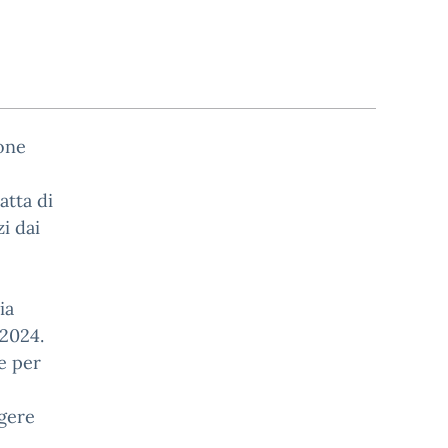
ione
atta di
i dai
ia
 2024.
 e per
lgere