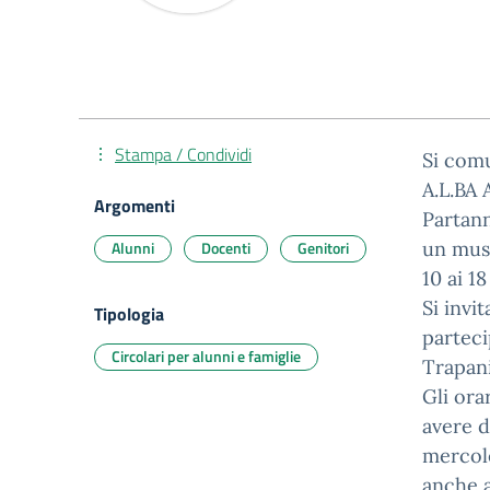
Stampa / Condividi
Si comu
A.L.BA 
Argomenti
Partann
Alunni
Docenti
Genitori
un musi
10 ai 18
Si invi
Tipologia
parteci
Circolari per alunni e famiglie
Trapani
Gli ora
avere d
mercole
anche a