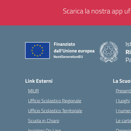
Scarica la nostra app uff
Is
Ri
Pa
— 
Link Esterni
La Scuo
MIUR
Present
Ufficio Scolastico Regionale
I luoghi
Ufficio Scolastico Territoriale
I numeri
Scuola in Chiaro
Le carte
Iscrizioni On Line
Organiz