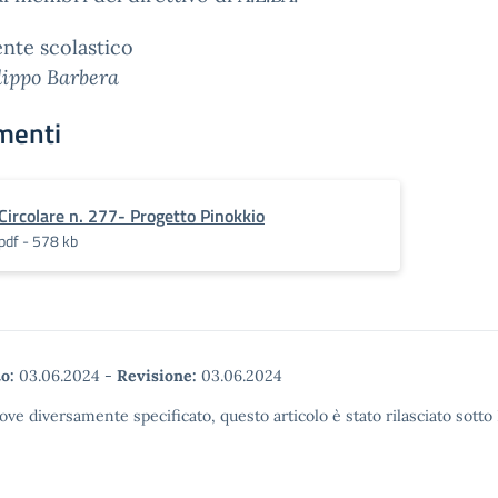
gente scolastico
ilippo Barbera
menti
Circolare n. 277- Progetto Pinokkio
pdf - 578 kb
o:
03.06.2024
-
Revisione:
03.06.2024
ove diversamente specificato, questo articolo è stato rilasciato sott