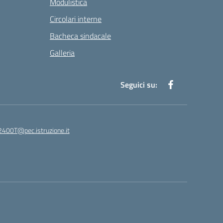
Modulistica
Circolari interne
Bacheca sindacale
Galleria
Seguici su:
400T@pec.istruzione.it