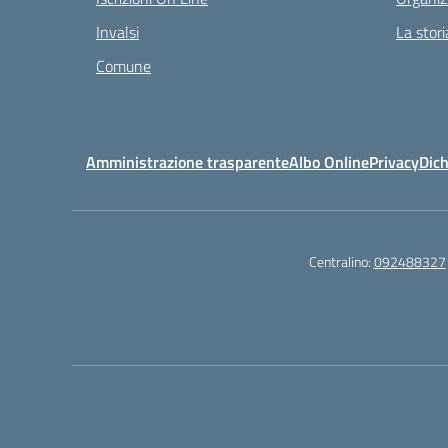
Invalsi
La stori
Comune
Amministrazione trasparente
Albo Online
Privacy
Dich
Centralino:
092488327