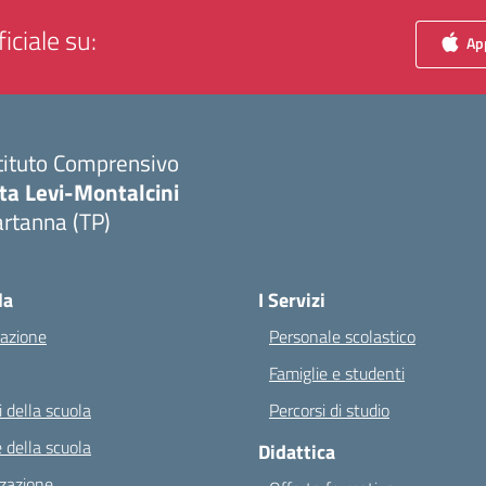
iciale su:
App
tituto Comprensivo
ta Levi-Montalcini
rtanna (TP)
Visita la pagina iniziale della scuola
la
I Servizi
azione
Personale scolastico
Famiglie e studenti
 della scuola
Percorsi di studio
 della scuola
Didattica
zazione