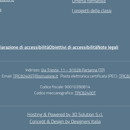
Offerta formativa
a
I progetti delle classi
iarazione di accessibilità
Obiettivi di accessibilità
Note legali
Indirizzo:
Via Trieste, 11 – 91028 Partanna (TP)
Email:
TPIC82400T@istruzione.it
Posta elettronica certificata (PEC):
TPIC82
Codice fiscale: 90010390814
Codice meccanografico:
TPIC82400T
Hosting & Powered by 3D Solution S.r.l.
Concept & Design by Designers Italia