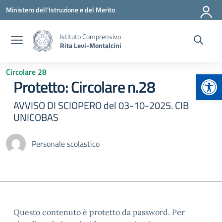
Vai ai contenuti
Vai al menu di navigazione
Vai al footer
Ministero dell'Istruzione e del Merito
Istituto Comprensivo
Rita Levi-Montalcini
Circolare 28
Apr
Protetto: Circolare n.28
AVVISO DI SCIOPERO del 03-10-2025. CIB
UNICOBAS
Personale scolastico
Questo contenuto è protetto da password. Per