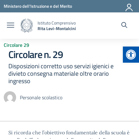
Vai ai contenuti
Vai al menu di navigazione
Vai al footer
Ministero dell'Istruzione e del Merito
Istituto Comprensivo
Rita Levi-Montalcini
Circolare 29
Apr
Circolare n. 29
Disposizioni corretto uso servizi igienici e
divieto consegna materiale oltre orario
ingresso
Personale scolastico
Si ricorda che l’obiettivo fondamentale della scuola è