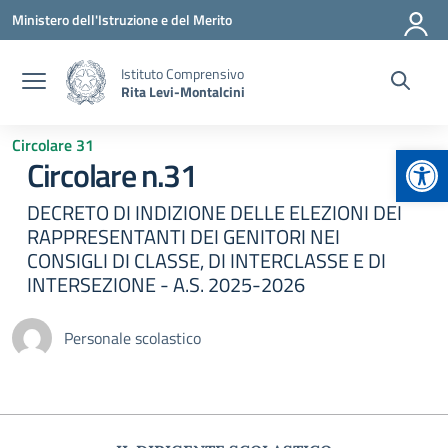
Vai ai contenuti
Vai al menu di navigazione
Vai al footer
Ministero dell'Istruzione e del Merito
Istituto Comprensivo
Rita Levi-Montalcini
Circolare 31
Apr
Circolare n.31
DECRETO DI INDIZIONE DELLE ELEZIONI DEI
RAPPRESENTANTI DEI GENITORI NEI
CONSIGLI DI CLASSE, DI INTERCLASSE E DI
INTERSEZIONE - A.S. 2025-2026
Personale scolastico