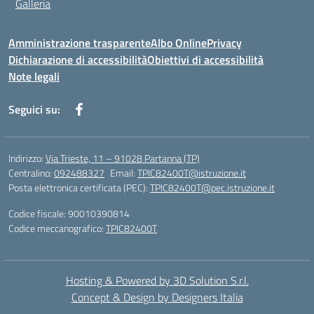
Galleria
Amministrazione trasparente
Albo Online
Privacy
Dichiarazione di accessibilità
Obiettivi di accessibilità
Note legali
Seguici su:
Indirizzo:
Via Trieste, 11 – 91028 Partanna (TP)
Centralino:
092488327
Email:
TPIC82400T@istruzione.it
Posta elettronica certificata (PEC):
TPIC82400T@pec.istruzione.it
Codice fiscale: 90010390814
Codice meccanografico:
TPIC82400T
Hosting & Powered by 3D Solution S.r.l.
Concept & Design by Designers Italia