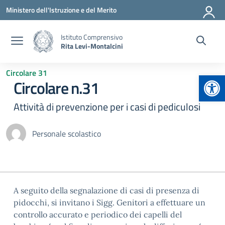
Vai ai contenuti
Vai al menu di navigazione
Vai al footer
Ministero dell'Istruzione e del Merito
Istituto Comprensivo
Rita Levi-Montalcini
Circolare 31
Apr
Circolare n.31
Attività di prevenzione per i casi di pediculosi
Personale scolastico
A seguito della segnalazione di casi di presenza di
pidocchi, si invitano i Sigg. Genitori a effettuare un
controllo accurato e periodico dei capelli del