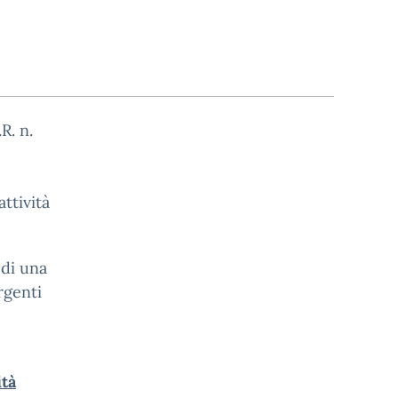
R. n.
attività
 di una
rgenti
ità