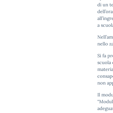
di un t
dell’or
all’ing
a scuola
Nell’am
nello z
Si fa p
scuola 
materia
consape
non app
Il modu
“Moduli
adeguat