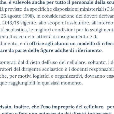
che, è valevole anche per tutto il personale della scu
à previsto da specifiche disposizioni ministeriali (C.M
 25 agosto 1998), in considerazione dei doveri derivan
. 2016/18 vigente, allo scopo di assicurare, all’interno
à scolastica, le migliori condizioni per lo svolgimen
ed efficace delle attività di insegnamento e di
dimento, e di
offrire agli alunni un modello di rife
re da parte delle figure adulte di riferimento.
onerati dal divieto dell’uso del cellulare, soltanto, i 
ratori del dirigente scolastico e i docenti responsabil
che, per motivi logistici e organizzativi, dovranno ess
e raggiungibili in qualsiasi momento.
isato, inoltre, che l’uso improprio del cellulare pe
 video o foto non autorizzate dai diretti interessati, 