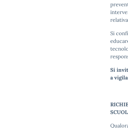
prevent
interve
relativ
Si conf
educare
tecnolo
respons
Si invi
a vigil
RICHI
SCUOL
Qualora