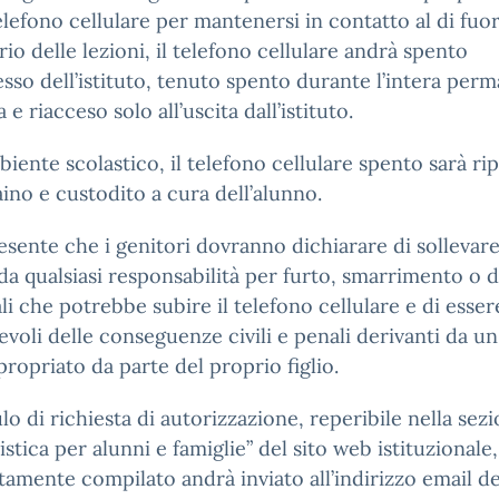
elefono cellulare per mantenersi in contatto al di fuor
ario delle lezioni, il telefono cellulare andrà spento
resso dell’istituto, tenuto spento durante l’intera per
 e riacceso solo all’uscita dall’istituto.
biente scolastico, il telefono cellulare spento sarà ri
aino e custodito a cura dell’alunno.
resente che i genitori dovranno dichiarare di sollevare
da qualsiasi responsabilità per furto, smarrimento o 
li che potrebbe subire il telefono cellulare e di esser
voli delle conseguenze civili e penali derivanti da u
ropriato da parte del proprio figlio.
lo di richiesta di autorizzazione, reperibile nella sez
stica per alunni e famiglie” del sito web istituzionale
amente compilato andrà inviato all’indirizzo email de