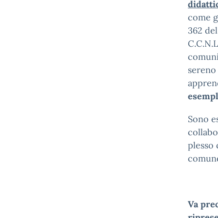
didatti
come gi
362 del
C.C.N.L
comunit
sereno 
appren
esempla
Sono es
collabo
plesso 
comunqu
Va prec
riprese