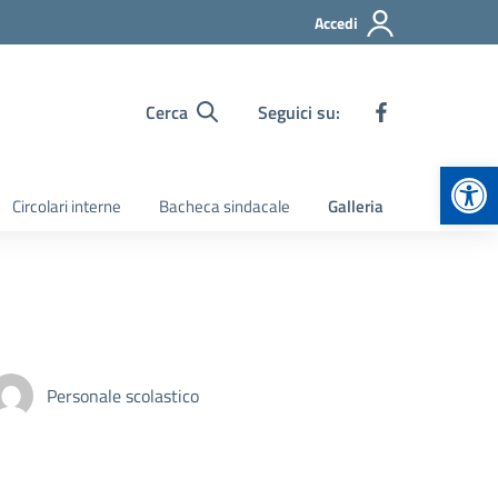
Accedi
Cerca
Seguici su:
Apr
Circolari interne
Bacheca sindacale
Galleria
Personale scolastico