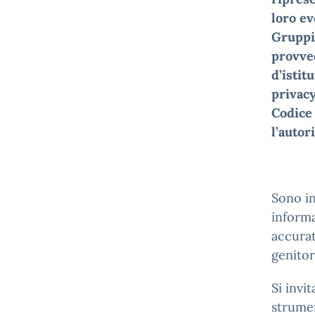
loro ev
Gruppi 
provve
d’istit
privacy
Codice 
l’autor
Sono in
informa
accurat
genitor
Si invit
strumen