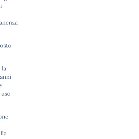
i
manenza
posto
 la
danni
e
n uso
ione
,
lla