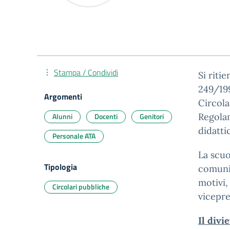
Stampa / Condividi
Si riti
249/199
Argomenti
Circola
Alunni
Docenti
Genitori
Regolam
didattic
Personale ATA
La scuo
Tipologia
comunic
motivi,
Circolari pubbliche
vicepre
Il divi