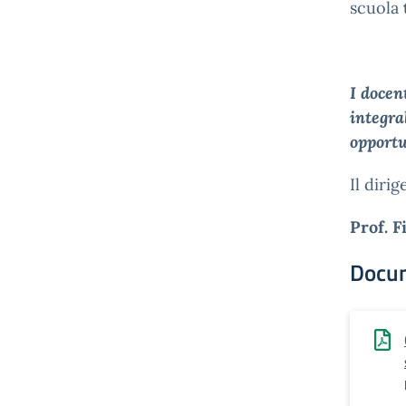
scuola
I docen
integra
opportu
Il diri
Prof. F
Docu