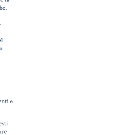
be,
o
el
o
enti e
esti
ure