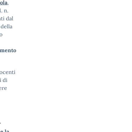
ola
,
. n.
ti dal
 della
to
rimento
docenti
i di
ere
r
e la