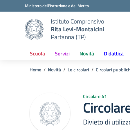
Vai ai contenuti
Vai al menu di navigazione
Vai al footer
Ministero dell'Istruzione e del Merito
Istituto Comprensivo
Rita Levi-Montalcini
Partanna (TP)
Scuola
Servizi
Novità
Didattica
Home
Novità
Le circolari
Circolari pubblic
Circolare 41
Circolar
Divieto di utilizz