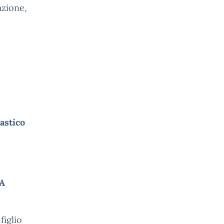
azione,
astico
A
figlio