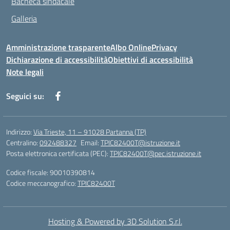
Bacheca sindacale
Galleria
Amministrazione trasparente
Albo Online
Privacy
Dichiarazione di accessibilità
Obiettivi di accessibilità
Note legali
Seguici su:
Indirizzo:
Via Trieste, 11 – 91028 Partanna (TP)
Centralino:
092488327
Email:
TPIC82400T@istruzione.it
Posta elettronica certificata (PEC):
TPIC82400T@pec.istruzione.it
Codice fiscale: 90010390814
Codice meccanografico:
TPIC82400T
Hosting & Powered by 3D Solution S.r.l.