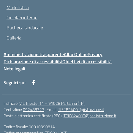
Modulistica
Circolari interne
Bacheca sindacale
Galleria
Amministrazione trasparente
Albo Online
Privacy
Dichiarazione di accessibilità
Obiettivi di accessibilità
Note legali
Seguici su:
Indirizzo:
Via Trieste, 11 – 91028 Partanna (TP)
Centralino:
092488327
Email:
TPIC82400T@istruzione.it
Posta elettronica certificata (PEC):
TPIC82400T@pec.istruzione.it
Codice fiscale: 90010390814
Codice meccanografico:
TPIC82400T