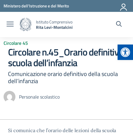
Vai ai contenuti
Vai al menu di navigazione
Vai al footer
Ministero dell'Istruzione e del Merito
Istituto Comprensivo
Rita Levi-Montalcini
Circolare 45
Apr
Circolare n.45_Orario definitivo
scuola dell’infanzia
Comunicazione orario definitivo della scuola
dell’infanzia
Personale scolastico
Si comunica che l’orario delle lezioni della scuola