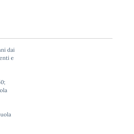
nni dai
centi e
50;
ola
cuola