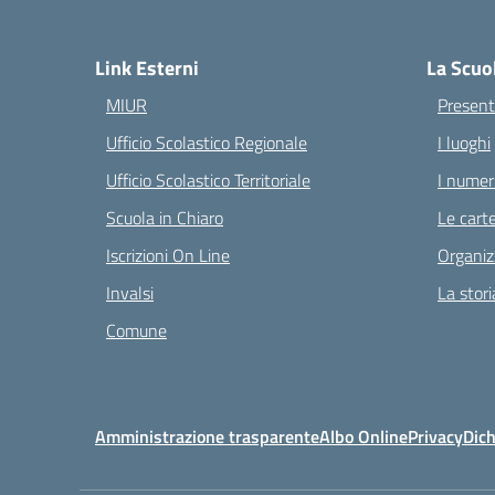
— 
Link Esterni
La Scuo
MIUR
Present
Ufficio Scolastico Regionale
I luoghi
Ufficio Scolastico Territoriale
I numeri
Scuola in Chiaro
Le carte
Iscrizioni On Line
Organiz
Invalsi
La stori
Comune
Amministrazione trasparente
Albo Online
Privacy
Dich