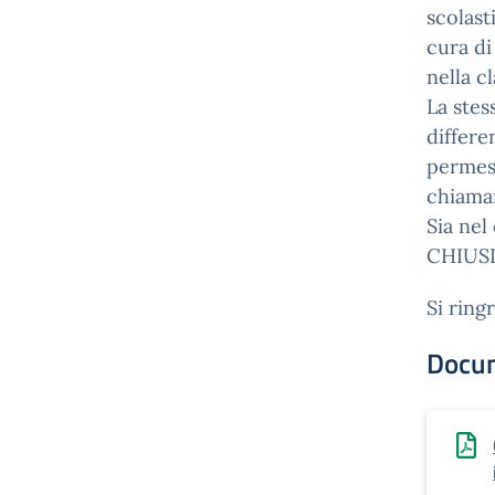
scolast
cura d
nella c
La stes
differe
permess
chiamar
Sia nel
CHIUSI
Si ring
Docu