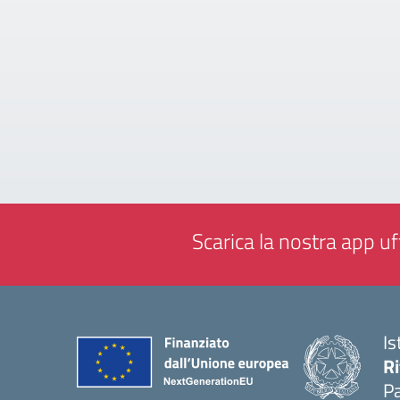
Scarica la nostra app uff
Is
Ri
Pa