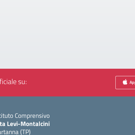
iciale su:
App
tituto Comprensivo
ta Levi-Montalcini
rtanna (TP)