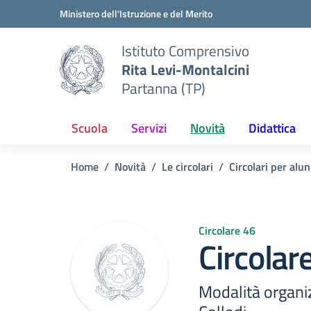
Vai ai contenuti
Vai al menu di navigazione
Vai al footer
Ministero dell'Istruzione e del Merito
Istituto Comprensivo
Rita Levi-Montalcini
Partanna (TP)
Scuola
Servizi
Novità
Didattica
Home
Novità
Le circolari
Circolari per alun
Circolare 46
Circolar
Modalità organi