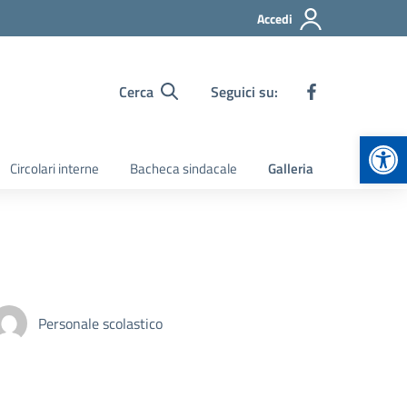
Accedi
Cerca
Seguici su:
Apr
Circolari interne
Bacheca sindacale
Galleria
Personale scolastico