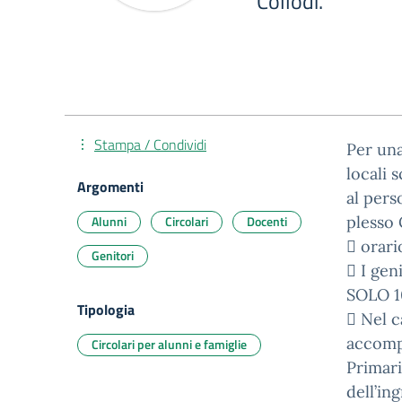
Collodi.
Stampa / Condividi
Per una
locali s
Argomenti
al pers
Alunni
Circolari
Docenti
plesso 
 orari
Genitori
 I gen
SOLO 10
Tipologia
 Nel c
accompa
Circolari per alunni e famiglie
Primari
dell’in