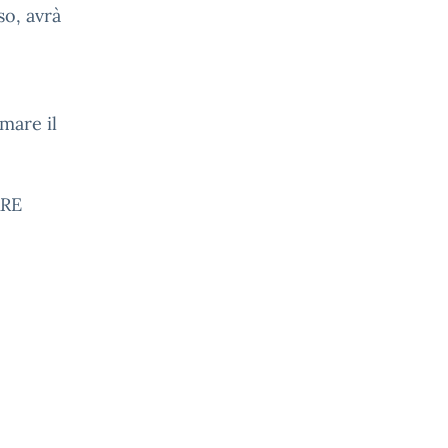
so, avrà
rmare il
ARE