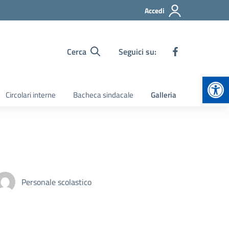
Accedi
Cerca
Seguici su:
Apr
Circolari interne
Bacheca sindacale
Galleria
Personale scolastico