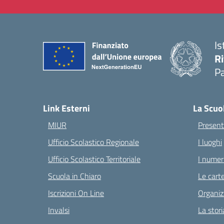
Is
Ri
Pa
— 
Link Esterni
La Scuo
MIUR
Present
Ufficio Scolastico Regionale
I luoghi
Ufficio Scolastico Territoriale
I numeri
Scuola in Chiaro
Le carte
Iscrizioni On Line
Organiz
Invalsi
La stori