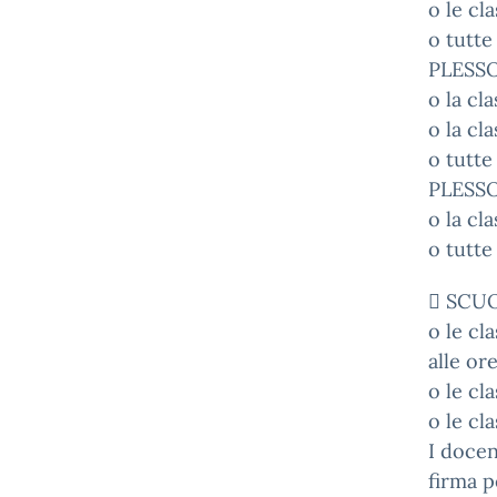
o le cl
o tutte 
PLESSO
o la cla
o la cl
o tutte
PLESSO
o la cl
o tutte 
 SCUO
o le c
alle ore
o le cl
o le cl
I docen
firma p