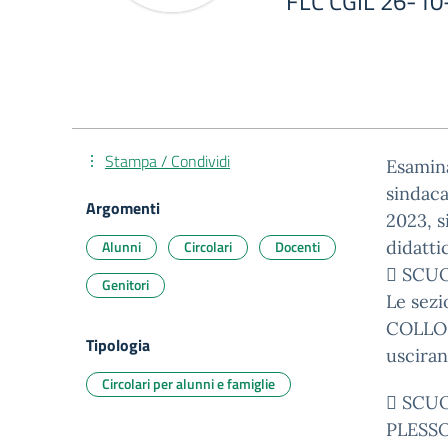
FLC CGIL 26-10
Stampa / Condividi
Esamina
sindaca
Argomenti
2023, s
Alunni
Circolari
Docenti
didatti
 SCUO
Genitori
Le sezi
COLLOD
Tipologia
usciran
Circolari per alunni e famiglie
 SCU
PLESSO