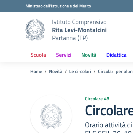
Vai ai contenuti
Vai al menu di navigazione
Vai al footer
Ministero dell'Istruzione e del Merito
Istituto Comprensivo
Rita Levi-Montalcini
Partanna (TP)
Scuola
Servizi
Novità
Didattica
Home
Novità
Le circolari
Circolari per alun
Circolare 48
Circolar
Orario attività 