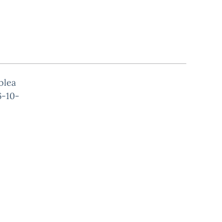
blea
6-10-