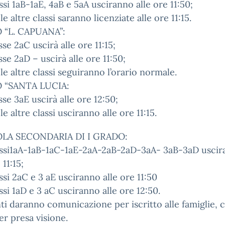
assi 1aB-1aE, 4aB e 5aA usciranno alle ore 11:50;
le altre classi saranno licenziate alle ore 11:15.
 “L. CAPUANA”:
sse 2aC uscirà alle ore 11:15;
asse 2aD – uscirà alle ore 11:50;
 le altre classi seguiranno l’orario normale.
 “SANTA LUCIA:
asse 3aE uscirà alle ore 12:50;
le altre classi usciranno alle ore 11:15.
LA SECONDARIA DI I GRADO:
lassi1aA-1aB-1aC-1aE-2aA-2aB-2aD-3aA- 3aB-3aD usci
 11:15;
assi 2aC e 3 aE usciranno alle ore 11:50
assi 1aD e 3 aC usciranno alle ore 12:50.
ti daranno comunicazione per iscritto alle famiglie, 
er presa visione.