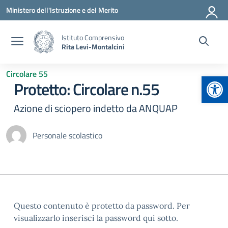
Vai ai contenuti
Vai al menu di navigazione
Vai al footer
Ministero dell'Istruzione e del Merito
Istituto Comprensivo
Rita Levi-Montalcini
Circolare 55
Apr
Protetto: Circolare n.55
Azione di sciopero indetto da ANQUAP
Personale scolastico
Questo contenuto è protetto da password. Per
visualizzarlo inserisci la password qui sotto.