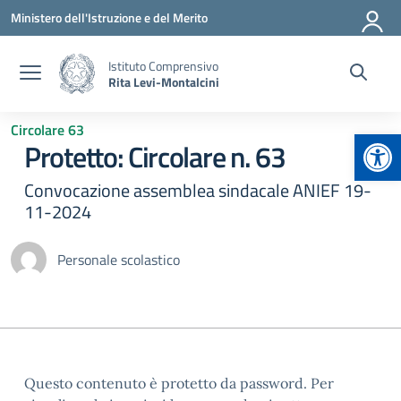
Vai ai contenuti
Vai al menu di navigazione
Vai al footer
Ministero dell'Istruzione e del Merito
Istituto Comprensivo
Rita Levi-Montalcini
Circolare 63
Apr
Protetto: Circolare n. 63
Convocazione assemblea sindacale ANIEF 19-
11-2024
Personale scolastico
Questo contenuto è protetto da password. Per