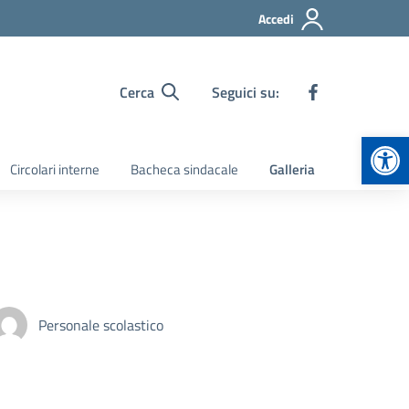
Accedi
Cerca
Seguici su:
Apr
Circolari interne
Bacheca sindacale
Galleria
Personale scolastico