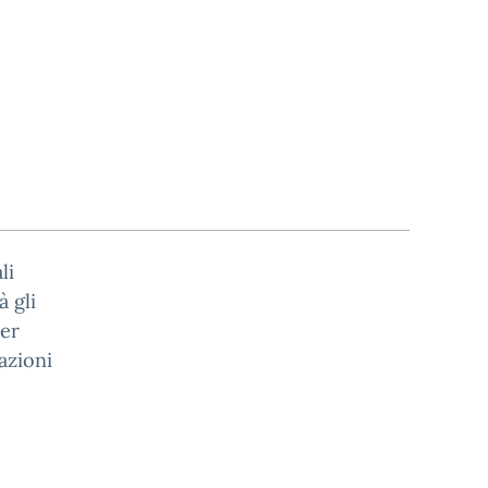
li
à gli
per
cazioni