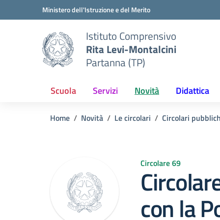
Vai ai contenuti
Vai al menu di navigazione
Vai al footer
Ministero dell'Istruzione e del Merito
Istituto Comprensivo
Rita Levi-Montalcini
Partanna (TP)
Scuola
Servizi
Novità
Didattica
Home
Novità
Le circolari
Circolari pubblic
Circolare 69
Circolar
con la Po