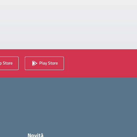
 Store
Play Store
Novità