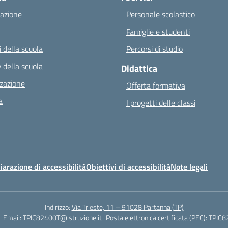
azione
Personale scolastico
Famiglie e studenti
 della scuola
Percorsi di studio
 della scuola
Didattica
zazione
Offerta formativa
a
I progetti delle classi
iarazione di accessibilità
Obiettivi di accessibilità
Note legali
Indirizzo:
Via Trieste, 11 – 91028 Partanna (TP)
Email:
TPIC82400T@istruzione.it
Posta elettronica certificata (PEC):
TPIC82