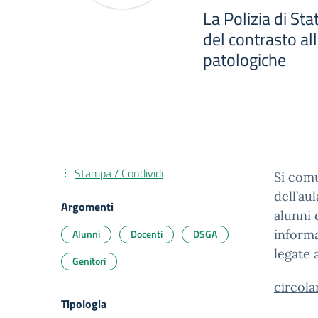
La Polizia di Sta
del contrasto al
patologiche
Stampa / Condividi
Si comu
dell’au
Argomenti
alunni 
Alunni
Docenti
DSGA
informa
legate 
Genitori
circol
Tipologia