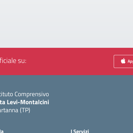
iciale su:
App
tituto Comprensivo
ta Levi-Montalcini
rtanna (TP)
Visita la pagina iniziale della scuola
la
I Servizi