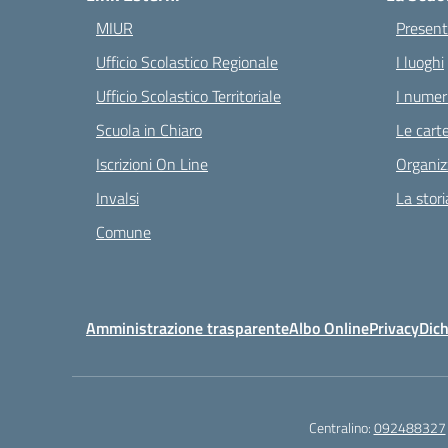
MIUR
Present
Ufficio Scolastico Regionale
I luoghi
Ufficio Scolastico Territoriale
I numeri
Scuola in Chiaro
Le carte
Iscrizioni On Line
Organiz
Invalsi
La stori
Comune
Amministrazione trasparente
Albo Online
Privacy
Dich
Centralino:
092488327