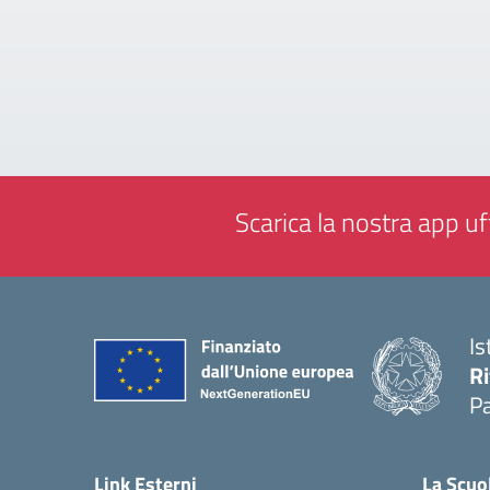
Scarica la nostra app uff
Is
Ri
Pa
— 
Link Esterni
La Scuo