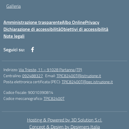
Galleria
Amministrazione trasparente
Albo Online
Privacy
Dichiarazione di accessibilità
Obiettivi di accessibilità
Note legali
Seguici su:
Indirizzo:
Via Trieste, 11 – 91028 Partanna (TP)
Centralino:
092488327
Email:
TPIC82400T@istruzione.it
Posta elettronica certificata (PEC):
TPIC82400T@pec.istruzione.it
Codice fiscale: 90010390814
Codice meccanografico:
TPIC82400T
Hosting & Powered by 3D Solution S.r.l.
Concept & Design by Designers Italia