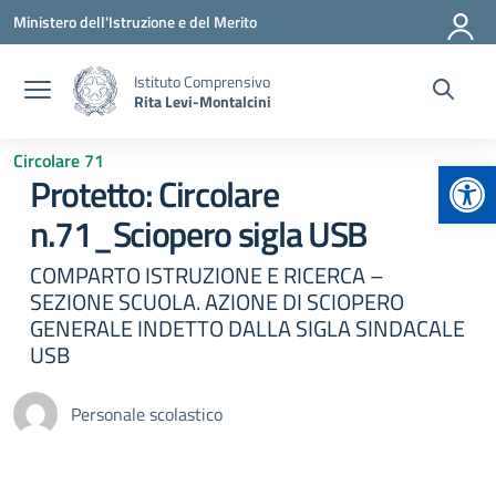
Vai ai contenuti
Vai al menu di navigazione
Vai al footer
Ministero dell'Istruzione e del Merito
Istituto Comprensivo
Rita Levi-Montalcini
Circolare 71
Apr
Protetto: Circolare
n.71_Sciopero sigla USB
COMPARTO ISTRUZIONE E RICERCA –
SEZIONE SCUOLA. AZIONE DI SCIOPERO
GENERALE INDETTO DALLA SIGLA SINDACALE
USB
Personale scolastico