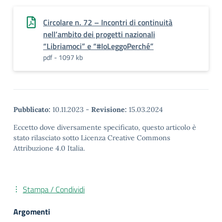
Circolare n. 72 – Incontri di continuità
nell’ambito dei progetti nazionali
“Libriamoci” e “#IoLeggoPerché”
pdf - 1097 kb
Pubblicato:
10.11.2023
-
Revisione:
15.03.2024
Eccetto dove diversamente specificato, questo articolo è
stato rilasciato sotto Licenza Creative Commons
Attribuzione 4.0 Italia.
Stampa / Condividi
Argomenti