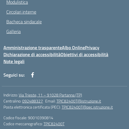
Modulistica
Circolari interne
Bacheca sindacale
Galleria
Amministrazione trasparente
Albo Online
Privacy
Dichiarazione di accessibilità
Obiettivi di accessibilità
Note legali
Seguici su:
Indirizzo:
Via Trieste, 11 – 91028 Partanna (TP)
Centralino:
092488327
Email:
TPIC82400T@istruzione.it
Posta elettronica certificata (PEC):
TPIC82400T@pec.istruzione.it
Codice fiscale: 90010390814
Codice meccanografico:
TPIC82400T