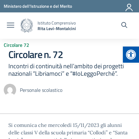
Vai ai contenuti
Vai al menu di navigazione
Vai al footer
Ministero dell'Istruzione e del Merito
Istituto Comprensivo
Rita Levi-Montalcini
Circolare 72
Apr
Circolare n. 72
Incontri di continuità nell’ambito dei progetti
nazionali “Libriamoci” e “#IoLeggoPerché”.
Personale scolastico
Si comunica che mercoledì 15/11/2023 gli alunni
delle classi V della scuola primaria “Collodi” e “Santa