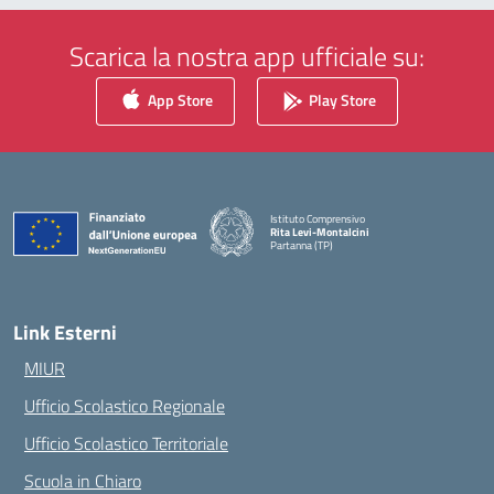
Scarica la nostra app ufficiale su:
App Store
Play Store
Istituto Comprensivo
Rita Levi-Montalcini
Partanna (TP)
— Visita la pagina iniziale della scuola
Link Esterni
MIUR
Ufficio Scolastico Regionale
Ufficio Scolastico Territoriale
Scuola in Chiaro