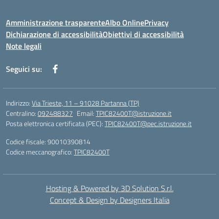
Amministrazione trasparente
Albo Online
Privacy
Dichiarazione di accessibilità
Obiettivi di accessibilità
Note legali
Seguici su:
Indirizzo:
Via Trieste, 11 – 91028 Partanna (TP)
Centralino:
092488327
Email:
TPIC82400T@istruzione.it
Posta elettronica certificata (PEC):
TPIC82400T@pec.istruzione.it
Codice fiscale: 90010390814
Codice meccanografico:
TPIC82400T
Hosting & Powered by 3D Solution S.r.l.
Concept & Design by Designers Italia