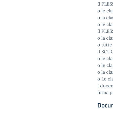
 PLES
o le cl
o la cla
o le cl
 PLES
o la cla
o tutte
 SCUO
o le cl
o le cla
o la cla
o Le cl
I docen
firma p
Docu