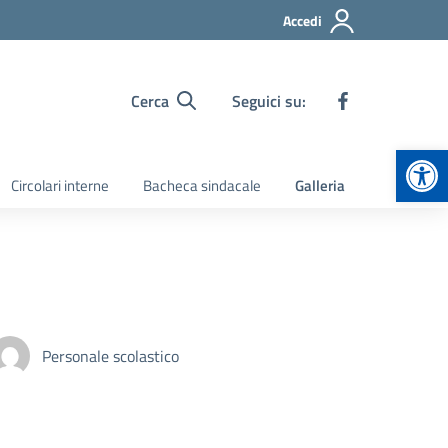
Accedi
Cerca
Seguici su:
Apr
Circolari interne
Bacheca sindacale
Galleria
Personale scolastico