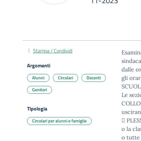
11-2023
Stampa / Condividi
Esamina
sindaca
Argomenti
dalle o
Alunni
Circolari
Docenti
gli ora
SCUOLA
Genitori
Le sezi
COLLOD
Tipologia
usciran
 PLES
Circolari per alunni e famiglie
o la cla
o tutte