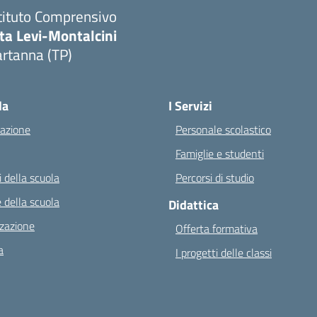
tituto Comprensivo
ta Levi-Montalcini
rtanna (TP)
Visita la pagina iniziale della scuola
la
I Servizi
azione
Personale scolastico
Famiglie e studenti
 della scuola
Percorsi di studio
 della scuola
Didattica
zazione
Offerta formativa
a
I progetti delle classi