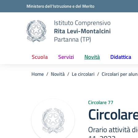
Vai ai contenuti
Vai al menu di navigazione
Vai al footer
Ministero dell'Istruzione e del Merito
Istituto Comprensivo
Rita Levi-Montalcini
Partanna (TP)
Scuola
Servizi
Novità
Didattica
Home
Novità
Le circolari
Circolari per alun
Circolare 77
Circolar
Orario attività 