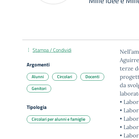
Mille Idee e Mill
Stampa / Condividi
Nell’amb
Aguirre
Argomenti
terze d
Alunni
Circolari
Docenti
progett
da svol
Genitori
laborat
• Labor
Tipologia
• Labor
• Labor
Circolari per alunni e famiglie
• Labor
• Labora