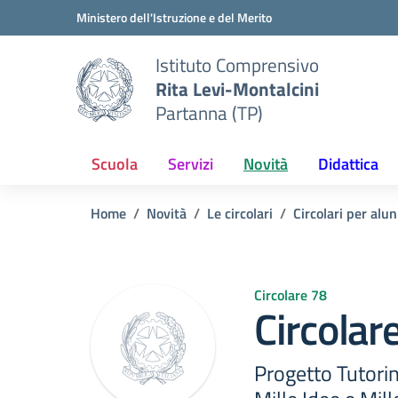
Vai ai contenuti
Vai al menu di navigazione
Vai al footer
Ministero dell'Istruzione e del Merito
Istituto Comprensivo
Rita Levi-Montalcini
Partanna (TP)
Scuola
Servizi
Novità
Didattica
Home
Novità
Le circolari
Circolari per alun
Circolare 78
Circolar
Progetto Tutori