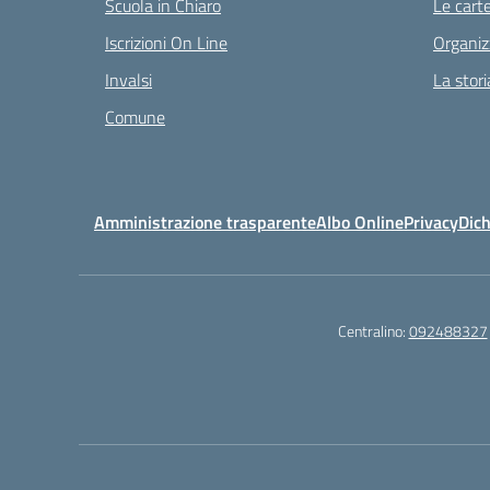
Scuola in Chiaro
Le carte
Iscrizioni On Line
Organiz
Invalsi
La stori
Comune
Amministrazione trasparente
Albo Online
Privacy
Dich
Centralino:
092488327