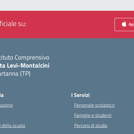
iciale su:
App
tituto Comprensivo
ta Levi-Montalcini
rtanna (TP)
Visita la pagina iniziale della scuola
la
I Servizi
azione
Personale scolastico
Famiglie e studenti
 della scuola
Percorsi di studio