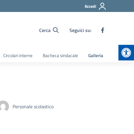
Accedi
Cerca
Seguici su:
Apr
Circolari interne
Bacheca sindacale
Galleria
Personale scolastico