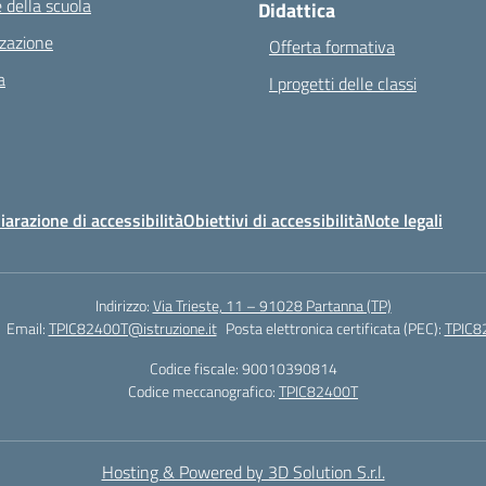
 della scuola
Didattica
zazione
Offerta formativa
a
I progetti delle classi
iarazione di accessibilità
Obiettivi di accessibilità
Note legali
Indirizzo:
Via Trieste, 11 – 91028 Partanna (TP)
Email:
TPIC82400T@istruzione.it
Posta elettronica certificata (PEC):
TPIC82
Codice fiscale: 90010390814
Codice meccanografico:
TPIC82400T
Hosting & Powered by 3D Solution S.r.l.