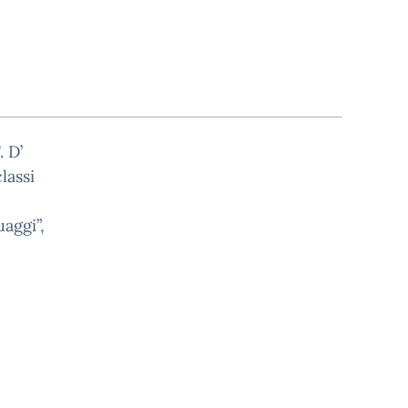
. D’
lassi
aggi”,