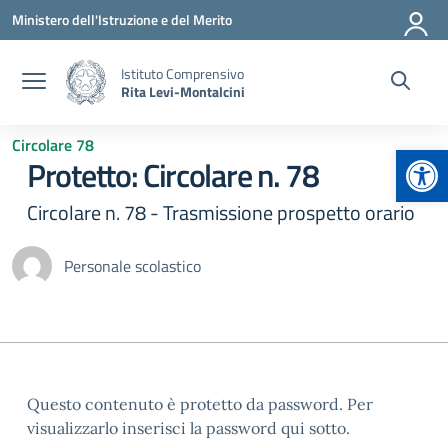
Vai ai contenuti
Vai al menu di navigazione
Vai al footer
Ministero dell'Istruzione e del Merito
Istituto Comprensivo
Rita Levi-Montalcini
Circolare 78
Apr
Protetto: Circolare n. 78
Circolare n. 78 - Trasmissione prospetto orario
Personale scolastico
Questo contenuto è protetto da password. Per
visualizzarlo inserisci la password qui sotto.