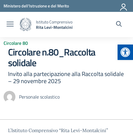
Vai ai contenuti
Vai al menu di navigazione
Vai al footer
Ministero dell'Istruzione e del Merito
Istituto Comprensivo
Rita Levi-Montalcini
Circolare 80
Apr
Circolare n.80_Raccolta
solidale
Invito alla partecipazione alla Raccolta solidale
– 29 novembre 2025
Personale scolastico
L’Istituto Comprensivo “Rita Levi-Montalcini”