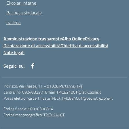
Circolari interne
Bacheca sindacale
Galleria
Amministrazione trasparente
Albo Online
Privacy
Dichiarazione di accessibilità
Obiettivi di accessibilità
Note legali
Seguici su:
Indirizzo:
Via Trieste, 11 – 91028 Partanna (TP)
Centralino:
092488327
Email:
TPIC82400T@istruzione.it
Posta elettronica certificata (PEC):
TPIC82400T@pec.istruzione.it
Codice fiscale: 90010390814
Codice meccanografico:
TPIC82400T