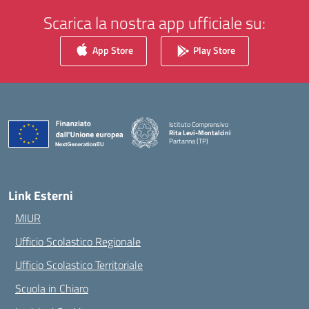
Scarica la nostra app ufficiale su:
App Store
Play Store
Istituto Comprensivo
Rita Levi-Montalcini
Partanna (TP)
— Visita la pagina iniziale della scuola
Link Esterni
MIUR
Ufficio Scolastico Regionale
Ufficio Scolastico Territoriale
Scuola in Chiaro