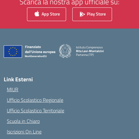
Scarica la nostra app ufficiale su:
App Store
Play Store
Istituto Comprensivo
Rita Levi-Montalcini
Partanna (TP)
— Visita la pagina iniziale della scuola
Link Esterni
MIUR
Ufficio Scolastico Regionale
Ufficio Scolastico Territoriale
Scuola in Chiaro
Iscrizioni On Line