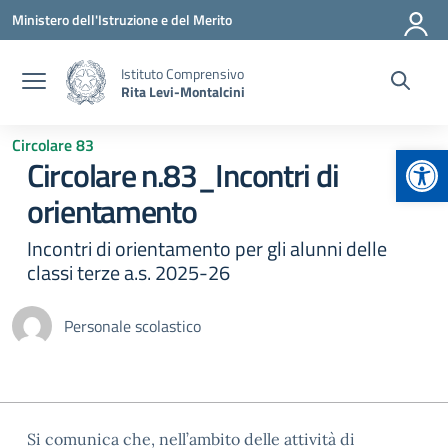
Vai ai contenuti
Vai al menu di navigazione
Vai al footer
Ministero dell'Istruzione e del Merito
Istituto Comprensivo
Rita Levi-Montalcini
Circolare 83
Apr
Circolare n.83_Incontri di
orientamento
Incontri di orientamento per gli alunni delle
classi terze a.s. 2025-26
Personale scolastico
Si comunica che, nell’ambito delle attività di