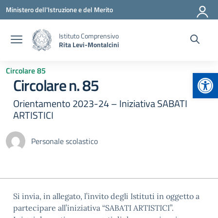
Vai ai contenuti
Vai al menu di navigazione
Vai al footer
Ministero dell'Istruzione e del Merito
Istituto Comprensivo
Rita Levi-Montalcini
Circolare 85
Apr
Circolare n. 85
Orientamento 2023-24 – Iniziativa SABATI
ARTISTICI
Personale scolastico
Si invia, in allegato, l’invito degli Istituti in oggetto a
partecipare all’iniziativa “SABATI ARTISTICI”.