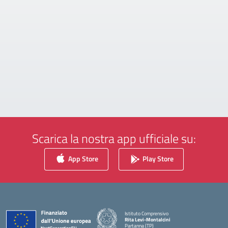
Scarica la nostra app ufficiale su:
App Store
Play Store
Istituto Comprensivo
Rita Levi-Montalcini
Partanna (TP)