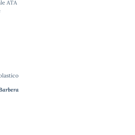
nale ATA
e
olastico
 Barbera