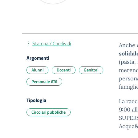
Stampa / Condividi
Anche q
solidal
Argomenti
(pasta,
Alunni
Docenti
Genitori
merendi
persona
Personale ATA
famigli
Tipologia
La racc
9:00 al
Circolari pubbliche
SUPERS
Acqua&