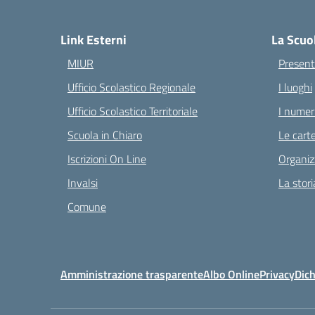
— 
Link Esterni
La Scuo
MIUR
Present
Ufficio Scolastico Regionale
I luoghi
Ufficio Scolastico Territoriale
I numeri
Scuola in Chiaro
Le carte
Iscrizioni On Line
Organiz
Invalsi
La stori
Comune
Amministrazione trasparente
Albo Online
Privacy
Dich