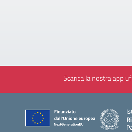
Scarica la nostra app uff
Is
Ri
Pa