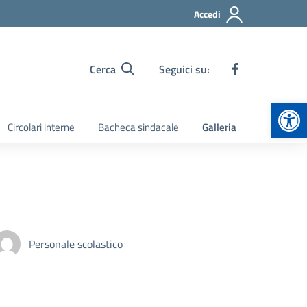
Accedi
Cerca
Seguici su:
Apr
Circolari interne
Bacheca sindacale
Galleria
Personale scolastico