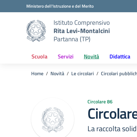
Vai ai contenuti
Vai al menu di navigazione
Vai al footer
Ministero dell'Istruzione e del Merito
Istituto Comprensivo
Rita Levi-Montalcini
Partanna (TP)
Scuola
Servizi
Novità
Didattica
Home
Novità
Le circolari
Circolari pubblic
Circolare 86
Circolar
La raccolta soli