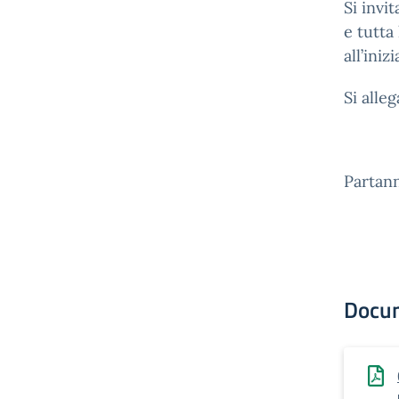
Si invi
e tutta
all’inizi
Si alle
Partan
Docu