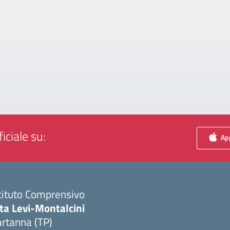
iciale su:
App
tituto Comprensivo
ta Levi-Montalcini
rtanna (TP)