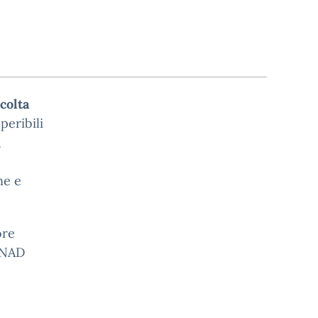
ccolta
peribili
,
ne e
ore
CONAD