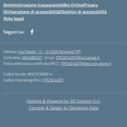
Amministrazione trasparente
Albo Online
Privacy
Dichiarazione di accessibilità
Obiettivi di accessibilità
Note legali
Seguici su:
Indirizzo:
Via Trieste, 11 – 91028 Partanna (TP)
Centralino:
092488327
Email:
TPIC82400T@istruzione.it
Posta elettronica certificata (PEC):
TPIC82400T@pec.istruzione.it
Codice fiscale: 90010390814
Codice meccanografico:
TPIC82400T
Hosting & Powered by 3D Solution S.r.l.
Concept & Design by Designers Italia