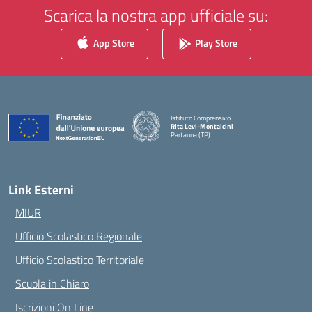
Scarica la nostra app ufficiale su:
App Store
Play Store
Istituto Comprensivo
Rita Levi-Montalcini
Partanna (TP)
— Visita la pagina iniziale della scuola
Link Esterni
MIUR
Ufficio Scolastico Regionale
Ufficio Scolastico Territoriale
Scuola in Chiaro
Iscrizioni On Line