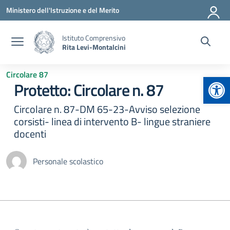
Vai ai contenuti
Vai al menu di navigazione
Vai al footer
Ministero dell'Istruzione e del Merito
Istituto Comprensivo
Rita Levi-Montalcini
Circolare 87
Apr
Protetto: Circolare n. 87
Circolare n. 87-DM 65-23-Avviso selezione
corsisti- linea di intervento B- lingue straniere
docenti
Personale scolastico