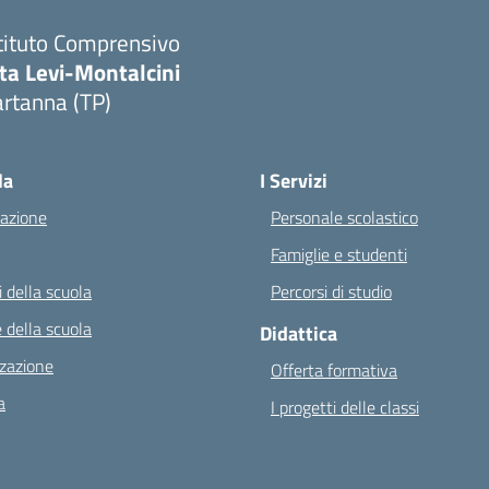
tituto Comprensivo
ta Levi-Montalcini
rtanna (TP)
Visita la pagina iniziale della scuola
la
I Servizi
azione
Personale scolastico
Famiglie e studenti
 della scuola
Percorsi di studio
 della scuola
Didattica
zazione
Offerta formativa
a
I progetti delle classi