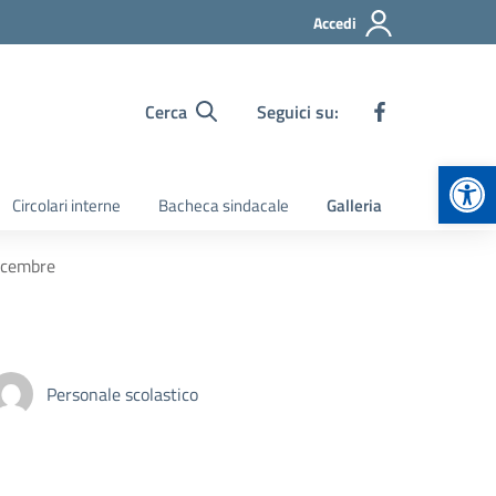
Accedi
Cerca
Seguici su:
Apr
Circolari interne
Bacheca sindacale
Galleria
dicembre
Personale scolastico