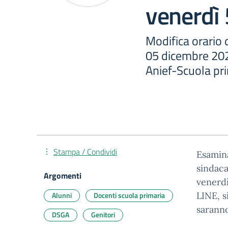
venerdì
Modifica orario d
05 dicembre 20
Anief-Scuola pri
Stampa / Condividi
Esamina
sindaca
Argomenti
venerdì
Alunni
Docenti scuola primaria
LINE, s
saranno
DSGA
Genitori