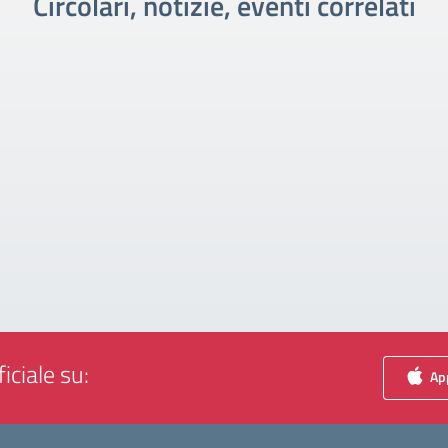
Circolari, notizie, eventi correlati
iciale su:
App