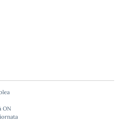
blea
tà ON
giornata