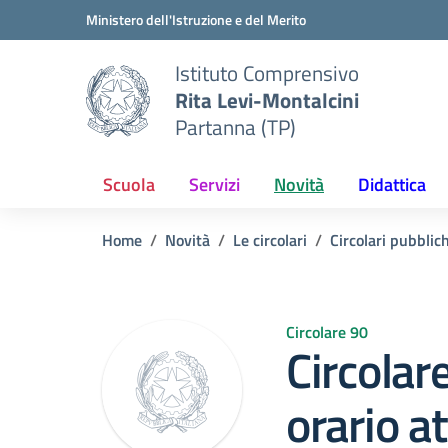
Vai ai contenuti
Vai al menu di navigazione
Vai al footer
Ministero dell'Istruzione e del Merito
Istituto Comprensivo
Rita Levi-Montalcini
Partanna (TP)
Scuola
Servizi
Novità
Didattica
Home
Novità
Le circolari
Circolari pubblic
Circolare 90
Circolar
orario at