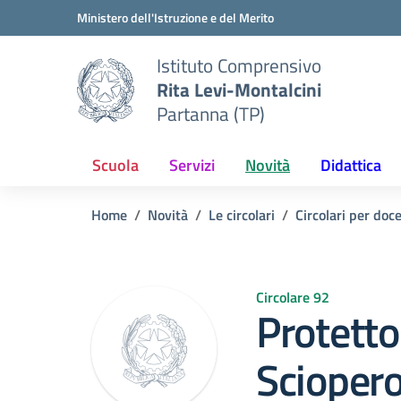
Vai ai contenuti
Vai al menu di navigazione
Vai al footer
Ministero dell'Istruzione e del Merito
Istituto Comprensivo
Rita Levi-Montalcini
Partanna (TP)
Scuola
Servizi
Novità
Didattica
Home
Novità
Le circolari
Circolari per doc
Circolare 92
Protetto
Sciopero