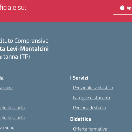
iciale su:
App
tituto Comprensivo
ta Levi-Montalcini
rtanna (TP)
Visita la pagina iniziale della scuola
la
I Servizi
azione
Personale scolastico
Famiglie e studenti
 della scuola
Percorsi di studio
 della scuola
Didattica
zazione
Offerta formativa