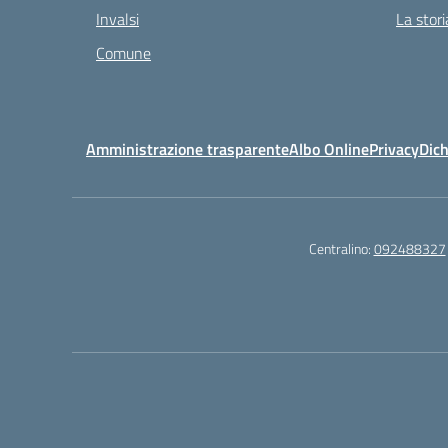
Invalsi
La stori
Comune
Amministrazione trasparente
Albo Online
Privacy
Dich
Centralino:
092488327