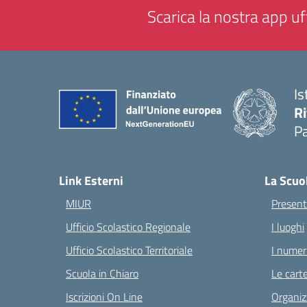
Scarica la nostra app uff
Is
Ri
Pa
— 
Link Esterni
La Scuo
MIUR
Present
Ufficio Scolastico Regionale
I luoghi
Ufficio Scolastico Territoriale
I numeri
Scuola in Chiaro
Le carte
Iscrizioni On Line
Organiz