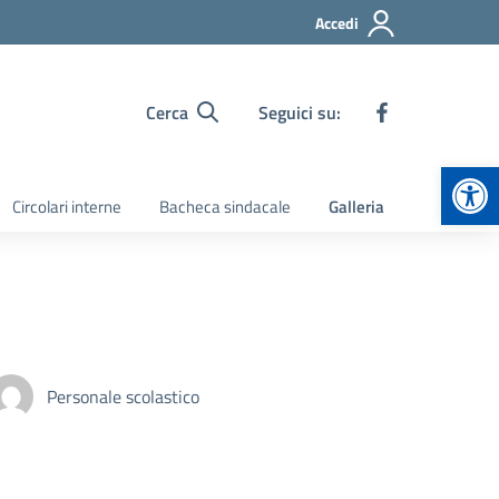
Accedi
Cerca
Seguici su:
Apr
Circolari interne
Bacheca sindacale
Galleria
Personale scolastico