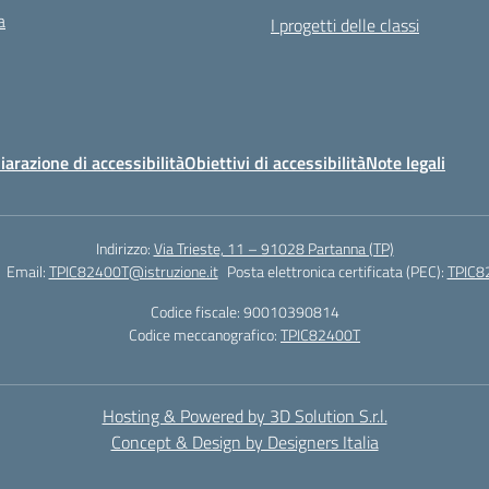
a
I progetti delle classi
iarazione di accessibilità
Obiettivi di accessibilità
Note legali
Indirizzo:
Via Trieste, 11 – 91028 Partanna (TP)
Email:
TPIC82400T@istruzione.it
Posta elettronica certificata (PEC):
TPIC82
Codice fiscale: 90010390814
Codice meccanografico:
TPIC82400T
Hosting & Powered by 3D Solution S.r.l.
Concept & Design by Designers Italia