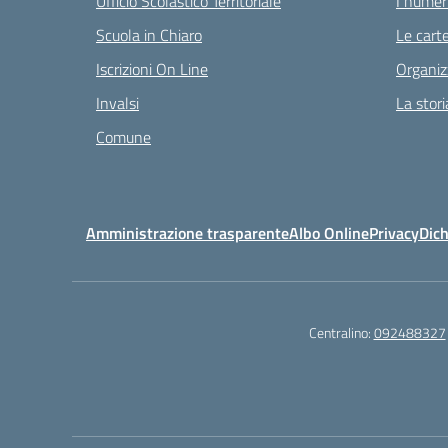
Ufficio Scolastico Territoriale
I numeri
Scuola in Chiaro
Le carte
Iscrizioni On Line
Organiz
Invalsi
La stori
Comune
Amministrazione trasparente
Albo Online
Privacy
Dich
Centralino:
092488327