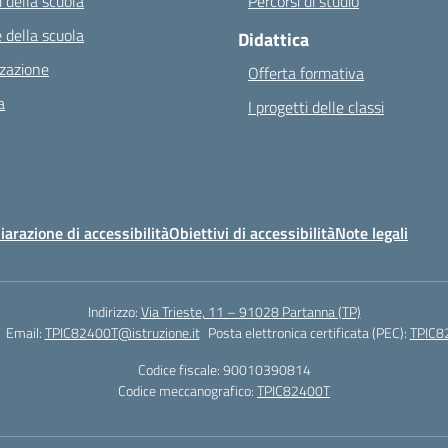
 della scuola
Percorsi di studio
 della scuola
Didattica
zazione
Offerta formativa
a
I progetti delle classi
iarazione di accessibilità
Obiettivi di accessibilità
Note legali
Indirizzo:
Via Trieste, 11 – 91028 Partanna (TP)
Email:
TPIC82400T@istruzione.it
Posta elettronica certificata (PEC):
TPIC82
Codice fiscale: 90010390814
Codice meccanografico:
TPIC82400T