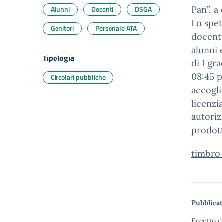
Alunni
Docenti
DSGA
Pan”, a
Lo spet
Genitori
Personale ATA
docenti
alunni 
Tipologia
di I gr
08:45 p
Circolari pubbliche
accogli
licenzi
autoriz
prodott
timbro
Pubblicat
Eccetto d