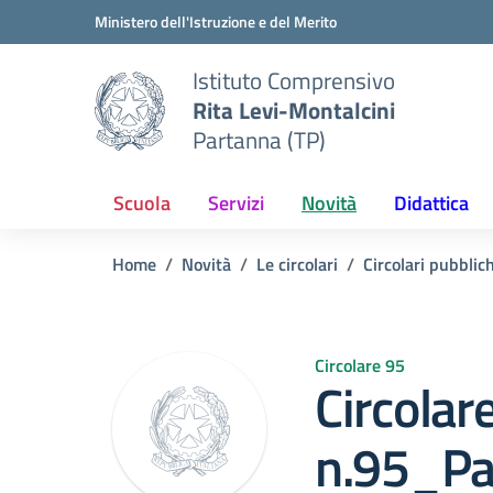
Vai ai contenuti
Vai al menu di navigazione
Vai al footer
Ministero dell'Istruzione e del Merito
Istituto Comprensivo
Rita Levi-Montalcini
Partanna (TP)
Scuola
Servizi
Novità
Didattica
Home
Novità
Le circolari
Circolari pubblic
Circolare 95
Circolar
n.95_Pa