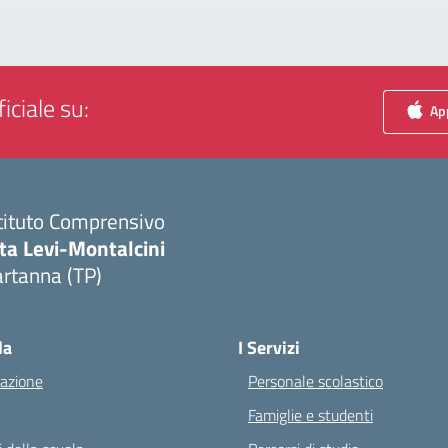
iciale su:
App
tituto Comprensivo
ta Levi-Montalcini
rtanna (TP)
Visita la pagina iniziale della scuola
la
I Servizi
azione
Personale scolastico
Famiglie e studenti