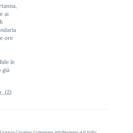
rtanna,
e ai
li
ondaria
le ore
lide le
 già
o_(2)
o Licenza Creative Commons Attribuzione 4.0 Italia.