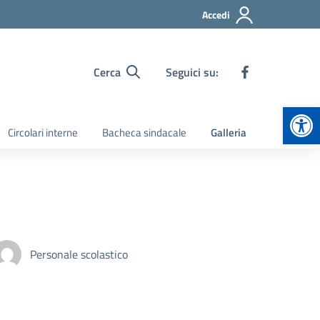
Accedi
Cerca
Seguici su:
Apr
Circolari interne
Bacheca sindacale
Galleria
Personale scolastico