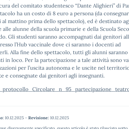
 cura del comitato studentesco “Dante Alighieri” di Pa
tacolo ha un costo di 8 euro a persona (da consegnar
 al mattino prima dello spettacolo), ed è destinato ag
e alle alunne della scuola primarie e della Scuola Sec
ado. Gli studenti saranno accompagnati dai genitori al
resso l’Hub vaccinale dove ci saranno i docenti ad
erli. Alla fine dello spettacolo, tutti gli alunni saranno
ati in loco. Per la partecipazione a tale attività sono va
zazioni per l’uscita autonoma e le uscite nel territorio
e e consegnate dai genitori agli insegnanti.
_protocollo_Circolare_n_95_partecipazione_teatr
o:
10.12.2025
-
Revisione:
10.12.2025
ove diversamente specificato, questo articolo è stato rilasciato sott