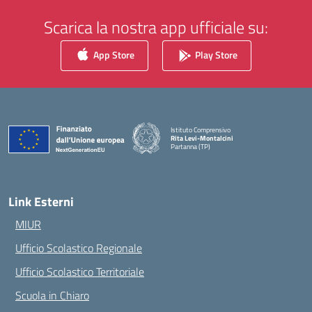
Scarica la nostra app ufficiale su:
App Store
Play Store
Istituto Comprensivo
Rita Levi-Montalcini
Partanna (TP)
— Visita la pagina iniziale della scuola
Link Esterni
MIUR
Ufficio Scolastico Regionale
Ufficio Scolastico Territoriale
Scuola in Chiaro