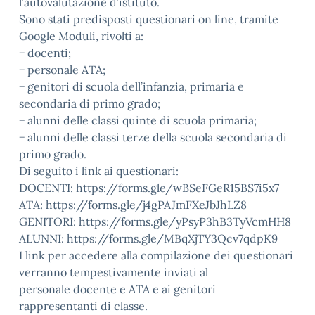
l’autovalutazione d’istituto.
Sono stati predisposti questionari on line, tramite
Google Moduli, rivolti a:
− docenti;
− personale ATA;
− genitori di scuola dell’infanzia, primaria e
secondaria di primo grado;
− alunni delle classi quinte di scuola primaria;
− alunni delle classi terze della scuola secondaria di
primo grado.
Di seguito i link ai questionari:
DOCENTI: https://forms.gle/wBSeFGeR15BS7i5x7
ATA: https://forms.gle/j4gPAJmFXeJbJhLZ8
GENITORI: https://forms.gle/yPsyP3hB3TyVcmHH8
ALUNNI: https://forms.gle/MBqXjTY3Qcv7qdpK9
I link per accedere alla compilazione dei questionari
verranno tempestivamente inviati al
personale docente e ATA e ai genitori
rappresentanti di classe.