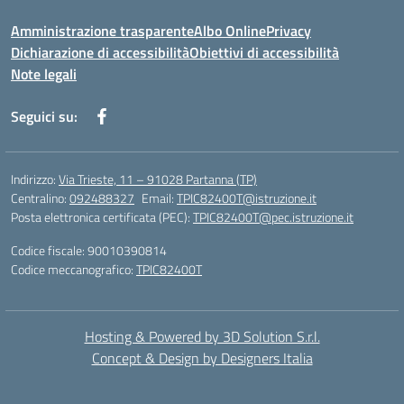
Amministrazione trasparente
Albo Online
Privacy
Dichiarazione di accessibilità
Obiettivi di accessibilità
Note legali
Seguici su:
Indirizzo:
Via Trieste, 11 – 91028 Partanna (TP)
Centralino:
092488327
Email:
TPIC82400T@istruzione.it
Posta elettronica certificata (PEC):
TPIC82400T@pec.istruzione.it
Codice fiscale: 90010390814
Codice meccanografico:
TPIC82400T
Hosting & Powered by 3D Solution S.r.l.
Concept & Design by Designers Italia