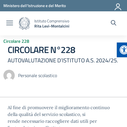
Vai ai contenuti
Vai al menu di navigazione
Vai al footer
Ministero dell'Istruzione e del Merito
Istituto Comprensivo
Rita Levi-Montalcini
Circolare 228
Ap
CIRCOLARE N°228
AUTOVALUTAZIONE D’ISTITUTO A.S. 2024/25.
Personale scolastico
Al fine di promuovere il miglioramento continuo
della qualità del servizio scolastico, si
rende necessario raccogliere dati utili per