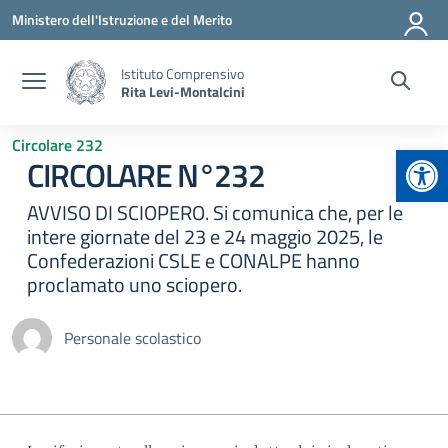
Vai ai contenuti
Vai al menu di navigazione
Vai al footer
Ministero dell'Istruzione e del Merito
Istituto Comprensivo
Rita Levi-Montalcini
Circolare 232
Apr
CIRCOLARE N°232
AVVISO DI SCIOPERO. Si comunica che, per le
intere giornate del 23 e 24 maggio 2025, le
Confederazioni CSLE e CONALPE hanno
proclamato uno sciopero.
Personale scolastico