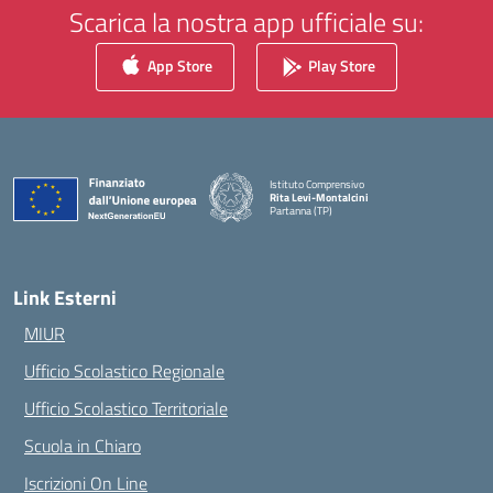
Scarica la nostra app ufficiale su:
App Store
Play Store
Istituto Comprensivo
Rita Levi-Montalcini
Partanna (TP)
— Visita la pagina iniziale della scuola
Link Esterni
MIUR
Ufficio Scolastico Regionale
Ufficio Scolastico Territoriale
Scuola in Chiaro
Iscrizioni On Line