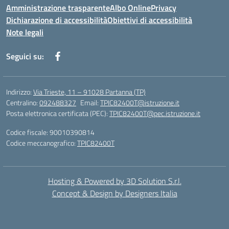
Amministrazione trasparente
Albo Online
Privacy
Dichiarazione di accessibilità
Obiettivi di accessibilità
Note legali
Seguici su:
Indirizzo:
Via Trieste, 11 – 91028 Partanna (TP)
Centralino:
092488327
Email:
TPIC82400T@istruzione.it
Posta elettronica certificata (PEC):
TPIC82400T@pec.istruzione.it
Codice fiscale: 90010390814
Codice meccanografico:
TPIC82400T
Hosting & Powered by 3D Solution S.r.l.
Concept & Design by Designers Italia