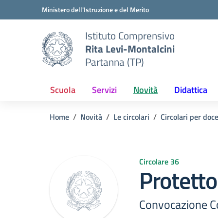
Vai ai contenuti
Vai al menu di navigazione
Vai al footer
Ministero dell'Istruzione e del Merito
Istituto Comprensivo
Rita Levi-Montalcini
Partanna (TP)
Scuola
Servizi
Novità
Didattica
Home
Novità
Le circolari
Circolari per doc
Circolare 36
Protetto
Convocazione Co