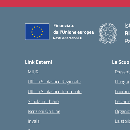
Is
Ri
Pa
— 
Link Esterni
La Scuo
MIUR
Present
Ufficio Scolastico Regionale
I luoghi
Ufficio Scolastico Territoriale
I numeri
Scuola in Chiaro
Le carte
Iscrizioni On Line
Organiz
Invalsi
La stori