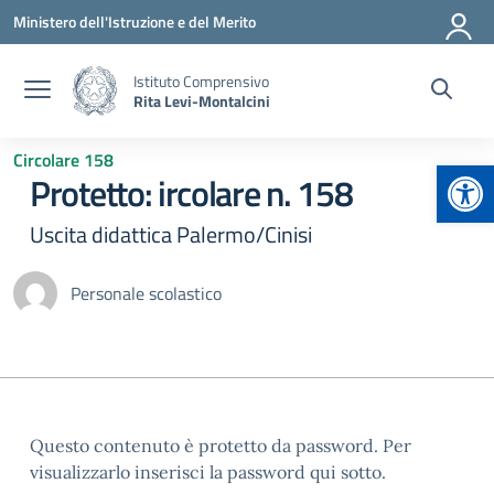
Vai ai contenuti
Vai al menu di navigazione
Vai al footer
Ministero dell'Istruzione e del Merito
Istituto Comprensivo
Rita Levi-Montalcini
Circolare 158
Apr
Protetto: ircolare n. 158
Uscita didattica Palermo/Cinisi
Personale scolastico
Questo contenuto è protetto da password. Per
visualizzarlo inserisci la password qui sotto.