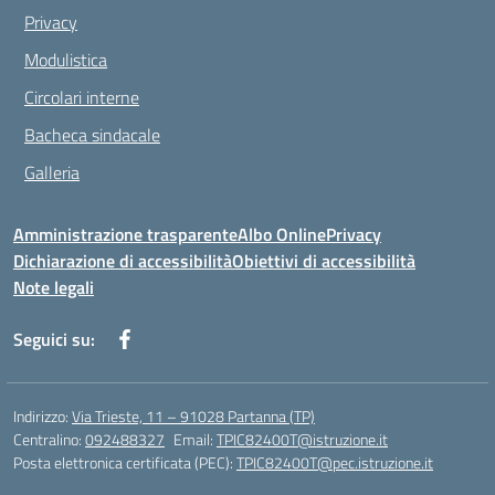
Privacy
Modulistica
Circolari interne
Bacheca sindacale
Galleria
Amministrazione trasparente
Albo Online
Privacy
Dichiarazione di accessibilità
Obiettivi di accessibilità
Note legali
Seguici su:
Indirizzo:
Via Trieste, 11 – 91028 Partanna (TP)
Centralino:
092488327
Email:
TPIC82400T@istruzione.it
Posta elettronica certificata (PEC):
TPIC82400T@pec.istruzione.it