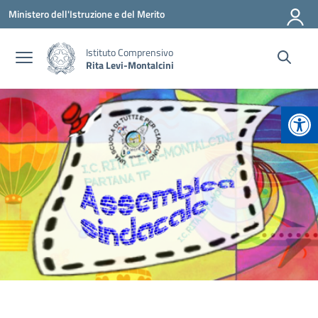
Vai ai contenuti
Vai al menu di navigazione
Vai al footer
Ministero dell'Istruzione e del Merito
Istituto Comprensivo
Rita Levi-Montalcini
Apr