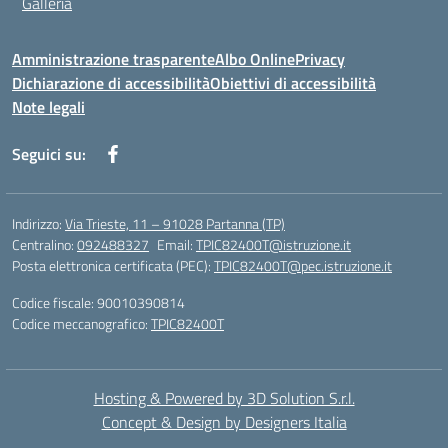
Galleria
Amministrazione trasparente
Albo Online
Privacy
Dichiarazione di accessibilità
Obiettivi di accessibilità
Note legali
Seguici su:
Indirizzo:
Via Trieste, 11 – 91028 Partanna (TP)
Centralino:
092488327
Email:
TPIC82400T@istruzione.it
Posta elettronica certificata (PEC):
TPIC82400T@pec.istruzione.it
Codice fiscale: 90010390814
Codice meccanografico:
TPIC82400T
Hosting & Powered by 3D Solution S.r.l.
Concept & Design by Designers Italia