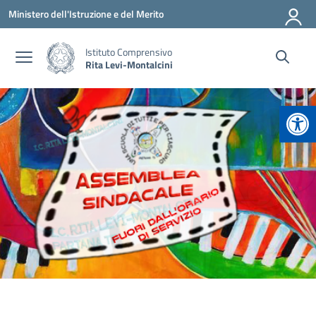
Vai ai contenuti
Vai al menu di navigazione
Vai al footer
Ministero dell'Istruzione e del Merito
Istituto Comprensivo
Rita Levi-Montalcini
Apr