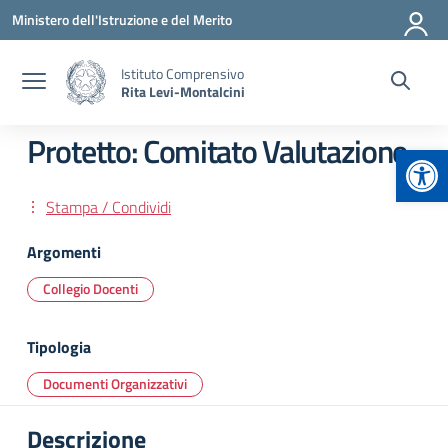
Vai ai contenuti
Vai al menu di navigazione
Vai al footer
Ministero dell'Istruzione e del Merito
Istituto Comprensivo
Rita Levi-Montalcini
Protetto: Comitato Valutazione
Apr
Stampa / Condividi
Argomenti
Collegio Docenti
Tipologia
Documenti Organizzativi
Descrizione