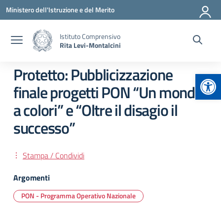
Vai ai contenuti
Vai al menu di navigazione
Vai al footer
Ministero dell'Istruzione e del Merito
Istituto Comprensivo
Rita Levi-Montalcini
Protetto: Pubblicizzazione
Apr
finale progetti PON “Un mondo
a colori” e “Oltre il disagio il
successo”
Stampa / Condividi
Argomenti
PON - Programma Operativo Nazionale