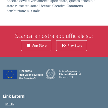
Eccetto dove diversamente specificato, questo articolo è
stato rilasciato sotto Licenza Creative Commons
Attribuzione 4.0 Italia.
Scarica la nostra app ufficiale su:
App Store
Play Store
Istituto Comprensivo
Rita Levi-Montalcini
Partanna (TP)
— Visita la pagina iniziale della scuola
Link Esterni
MIUR