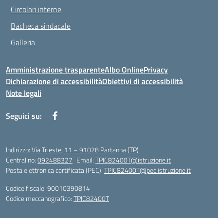
Circolari interne
Bacheca sindacale
Galleria
Amministrazione trasparente
Albo Online
Privacy
Dichiarazione di accessibilità
Obiettivi di accessibilità
Note legali
Seguici su:
Indirizzo:
Via Trieste, 11 – 91028 Partanna (TP)
Centralino:
092488327
Email:
TPIC82400T@istruzione.it
Posta elettronica certificata (PEC):
TPIC82400T@pec.istruzione.it
Codice fiscale: 90010390814
Codice meccanografico:
TPIC82400T